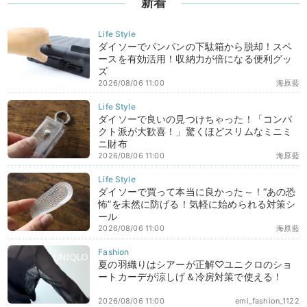
新着
ダイソーでパンパンの下駄箱から脱却！スペ
ースを有効活用！収納力が倍になる便利グッ
ズ
2026/08/06 11:00
海原藍
ダイソーで良いの見つけちゃった！「コンパ
クト派が大歓喜！」驚くほどスリムなミニミ
ニ財布
2026/08/06 11:00
海原藍
ダイソーで買って本当に良かった～！“あの恐
怖”を未然に防げる！気軽に始められる対策シ
ール
2026/08/06 11:00
海原藍
夏の羽織りはシアーが正解♡ユニクロのショ
ートカーデが涼しげ＆冷房対策で使える！
2026/08/06 11:00
emi_fashion_1122