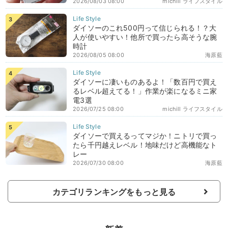
2026/08/03 08:00
michill ライフスタイル
ダイソーのこれ500円って信じられる！？大
人が使いやすい！他所で買ったら高そうな腕
時計
2026/08/05 08:00
海原藍
ダイソーに凄いものあるよ！「数百円で買え
るレベル超えてる！」作業が楽になるミニ家
電3選
2026/07/25 08:00
michill ライフスタイル
ダイソーで買えるってマジか！ニトリで買っ
たら千円越えレベル！地味だけど高機能なト
レー
2026/07/30 08:00
海原藍
カテゴリランキングをもっと見る