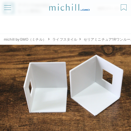
アプリでmichillが
無料ダウンロード
もっと便利に
michill byGMO（ミチル）
ライフスタイル
セリアミニチュア1Rワンルー