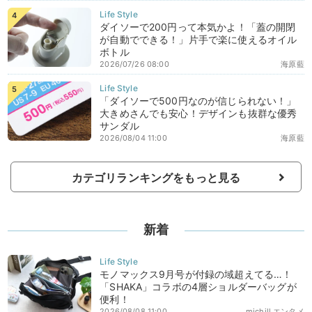
ダイソーで200円って本気かよ！「蓋の開閉
が自動でできる！」片手で楽に使えるオイル
ボトル
2026/07/26 08:00
海原藍
「ダイソーで500円なのが信じられない！」
大きめさんでも安心！デザインも抜群な優秀
サンダル
2026/08/04 11:00
海原藍
カテゴリランキングをもっと見る
新着
モノマックス9月号が付録の域超えてる…！
「SHAKA」コラボの4層ショルダーバッグが
便利！
2026/08/08 11:00
michill エンタメ