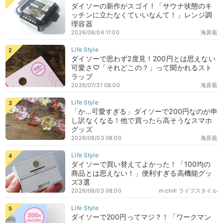
ダイソーの新作がスゴイ！「サウナ状態のキ
ッチンに立たなくていいなんて！」レンジ調
理容器
2026/08/04 11:00
海原藍
ダイソーで思わず2度見！200円とは思えない
可愛さ♡「それどこの？」って聞かれるスト
ラップ
2026/07/31 08:00
海原藍
「か…可愛すぎる」ダイソーで200円なのが申
し訳なくなる！他で買ったら高そうなスマホ
グッズ
2026/08/03 08:00
海原藍
ダイソーで買い替えてよかった！「100均の
商品とは思えない！」便利すぎる高機能グッ
ズ3選
2026/08/03 08:00
michill ライフスタイル
ダイソーで200円ってマジ？！「ワークマン