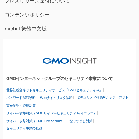
プレスリリース送付について
コンテンツポリシー
michill 繁體中文版
GMOインターネットグループのセキュリティ事業について
世界初総合ネットセキュリティサービス「GMOセキュリティ24」
セキュリティ相談AIチャットボット
パスワード漏洩診断
Webサイトリスク診断
実在証明・盗聴対策
サイバー攻撃対策（GMOサイバーセキュリティ byイエラエ）
サイバー攻撃対策（GMO Flatt Security）
なりすまし対策
セキュリティ事業の軌跡