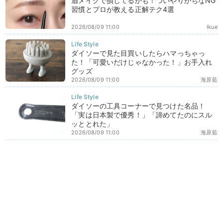
眉メイクで損してるかも！ついやりがちなNG
習慣とプロが教える正解テク4選
2026/08/09 11:00
Ikue
ダイソーで見た目買いしたらハマっちゃっ
た！「可愛いだけじゃなかった！」お手入れ
グッズ
2026/08/09 11:00
海原藍
ダイソーの工具コーナーで見つけた名品！
「実は日本製で優秀！」「諦めてたのにスル
ッととれた」
2026/08/09 11:00
海原藍