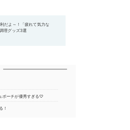
便利だよ～！「疲れて気力な
調理グッズ3選
ュポーチが優秀すぎる♡
る！