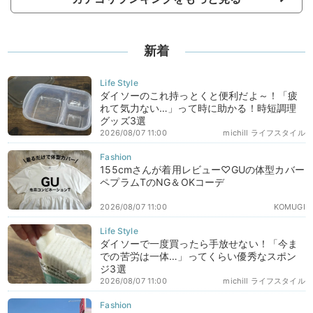
新着
ダイソーのこれ持っとくと便利だよ～！「疲
れて気力ない…」って時に助かる！時短調理
グッズ3選
2026/08/07 11:00
michill ライフスタイル
155cmさんが着用レビュー♡GUの体型カバー
ペプラムTのNG＆OKコーデ
2026/08/07 11:00
KOMUGI
ダイソーで一度買ったら手放せない！「今ま
での苦労は一体…」ってくらい優秀なスポン
ジ3選
2026/08/07 11:00
michill ライフスタイル