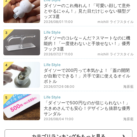
ダイソーのこれ侮れん！「可愛い顔して意外
とやるにゃん！」見た目だけじゃない猫型グ
ッズ3選
2026/08/01 11:00
michill ライフスタイル
ダイソーのコレな～んだ？スマートなのに機
能的！「一度使わないと手放せない！」優秀
フック3選
2026/07/27 11:00
michill ライフスタイル
ダイソーで200円って本気かよ！「蓋の開閉
が自動でできる！」片手で楽に使えるオイル
ボトル
2026/07/26 08:00
海原藍
「ダイソーで500円なのが信じられない！」
大きめさんでも安心！デザインも抜群な優秀
サンダル
2026/08/04 11:00
海原藍
カテゴリランキングをもっと見る