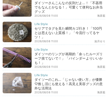
ダイソーさんこんなの反則だよ…！「不器用
でもなんとかなる！」可愛くて便利なお弁当
グッズ
2026/08/08 11:00
海原藍
セリアでタグを見た瞬間カゴ行き！「100円
とは思えない上質感！」「今流行ってるヤ
ツ！」
2026/08/08 11:00
如月せり
ダイソーのリングが画期的「余ったルーズリ
ーフ捨てないで！」「バインダーよりいいか
も！」
2026/08/08 11:00
海原藍
ダイソーのこれ…「じゃない使い方」が優勝
♡推し活にも使える！高見え美容グッズの意
外な活用法
2026/08/08 11:00
海原藍