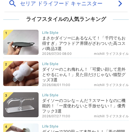
ライフスタイルの人気ランキング
まさかダイソーにあるなんて！「千円でもお
得すぎ」アウトドア界隈がざわついた高コス
パ商品3選
2026/07/30 08:00
michill ライフスタイル
ダイソーのこれ侮れん！「可愛い顔して意外
とやるにゃん！」見た目だけじゃない猫型グ
ッズ3選
2026/08/01 11:00
michill ライフスタイル
ダイソーのコレな～んだ？スマートなのに機
能的！「一度使わないと手放せない！」優秀
フック3選
2026/07/27 11:00
michill ライフスタイル
ダイソーで200円って本気かよ！「蓋の開閉