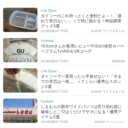
ダイソーのこれ持っとくと便利だよ～！「疲
れて気力ない…」って時に助かる！時短調理
グッズ3選
2026/08/07 11:00
michill ライフスタイル
155cmさんが着用レビュー♡GUの体型カバー
ペプラムTのNG＆OKコーデ
2026/08/07 11:00
KOMUGI
ダイソーで一度買ったら手放せない！「今ま
での苦労は一体…」ってくらい優秀なスポン
ジ3選
2026/08/07 11:00
michill ライフスタイル
しまむらの新作ワイドパンツは売り切れ前に
確保しとこ♡はくだけでサマになる！優秀ア
イテム5選
2026/08/07 11:00
michill ファッション