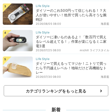
ダイソーのこれ500円って信じられる！？大
人が使いやすい！他所で買ったら高そうな腕
時計
2026/08/05 08:00
海原藍
ダイソーに凄いものあるよ！「数百円で買え
るレベル超えてる！」作業が楽になるミニ家
電3選
2026/07/25 08:00
michill ライフスタイル
ダイソーで買えるってマジか！ニトリで買っ
たら千円越えレベル！地味だけど高機能なト
レー
2026/07/30 08:00
海原藍
カテゴリランキングをもっと見る
新着