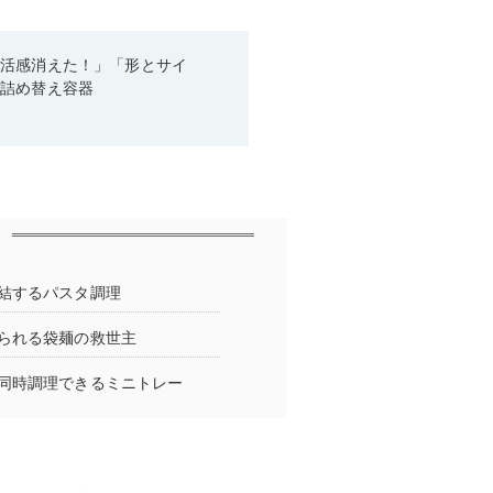
生活感消えた！」「形とサイ
た詰め替え容器
結するパスタ調理
られる袋麺の救世主
同時調理できるミニトレー