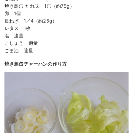
焼き鳥缶 たれ味 1缶（約75g）
卵 1個
長ねぎ 1／4（約25g）
レタス 1枚
塩 適量
こしょう 適量
ごま油 適量
焼き鳥缶チャーハンの作り方