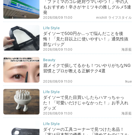
「ファミマのコレ絶対ウマいやつ！」中の人
もおすすめ！辛さがヤミツキの推しグルメ5連
発
2026/08/09 11:00
michill ライフスタイル
ダイソーで500円か…って悩んだことを後
悔！「見た目以上に使いやすい！」通気性抜
群なバッグ
2026/08/09 11:00
海原藍
眉メイクで損してるかも！ついやりがちなNG
習慣とプロが教える正解テク4選
2026/08/09 11:00
Ikue
ダイソーで見た目買いしたらハマっちゃっ
た！「可愛いだけじゃなかった！」お手入れ
グッズ
2026/08/09 11:00
海原藍
ダイソーの工具コーナーで見つけた名品！
「実は日本製で優秀！」「諦めてたのにスル