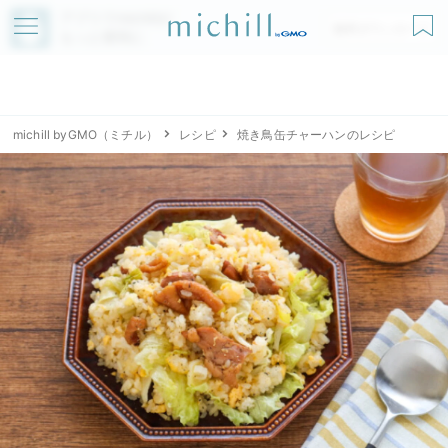
アプリでmichillが
無料ダウンロード
もっと便利に
michill byGMO（ミチル）
レシピ
焼き鳥缶チャーハンのレシピ