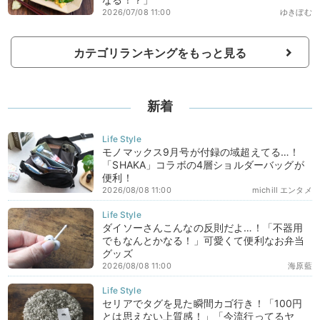
2026/07/08 11:00
ゆきぼむ
カテゴリランキングをもっと見る
新着
モノマックス9月号が付録の域超えてる…！
「SHAKA」コラボの4層ショルダーバッグが
便利！
2026/08/08 11:00
michill エンタメ
ダイソーさんこんなの反則だよ…！「不器用
でもなんとかなる！」可愛くて便利なお弁当
グッズ
2026/08/08 11:00
海原藍
セリアでタグを見た瞬間カゴ行き！「100円
とは思えない上質感！」「今流行ってるヤ