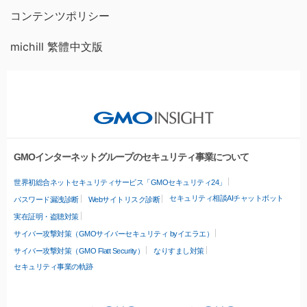
コンテンツポリシー
michill 繁體中文版
GMOインターネットグループのセキュリティ事業について
世界初総合ネットセキュリティサービス「GMOセキュリティ24」
セキュリティ相談AIチャットボット
パスワード漏洩診断
Webサイトリスク診断
実在証明・盗聴対策
サイバー攻撃対策（GMOサイバーセキュリティ byイエラエ）
サイバー攻撃対策（GMO Flatt Security）
なりすまし対策
セキュリティ事業の軌跡