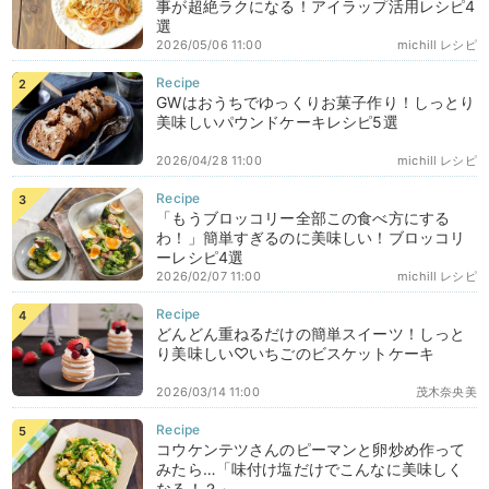
事が超絶ラクになる！アイラップ活用レシピ4
選
2026/05/06 11:00
michill レシピ
GWはおうちでゆっくりお菓子作り！しっとり
美味しいパウンドケーキレシピ5選
2026/04/28 11:00
michill レシピ
「もうブロッコリー全部この食べ方にする
わ！」簡単すぎるのに美味しい！ブロッコリ
ーレシピ4選
2026/02/07 11:00
michill レシピ
どんどん重ねるだけの簡単スイーツ！しっと
り美味しい♡いちごのビスケットケーキ
2026/03/14 11:00
茂木奈央美
コウケンテツさんのピーマンと卵炒め作って
みたら…「味付け塩だけでこんなに美味しく
なる！？」