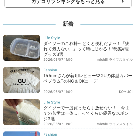
カテゴリランキングをもっと見る
新着
ダイソーのこれ持っとくと便利だよ～！「疲
れて気力ない…」って時に助かる！時短調理
グッズ3選
2026/08/07 11:00
michill ライフスタイル
155cmさんが着用レビュー♡GUの体型カバー
ペプラムTのNG＆OKコーデ
2026/08/07 11:00
KOMUGI
ダイソーで一度買ったら手放せない！「今ま
での苦労は一体…」ってくらい優秀なスポン
ジ3選
2026/08/07 11:00
michill ライフスタイル