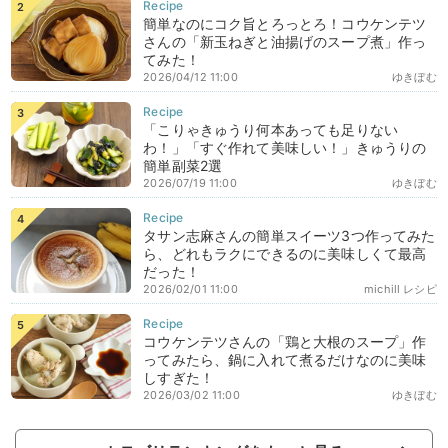
簡単なのにコク旨とろっとろ！コウケンテツ
さんの「新玉ねぎと油揚げのスープ煮」作っ
てみた！
2026/04/12 11:00
ゆきぼむ
「こりゃきゅうり何本あっても足りない
わ！」「すぐ作れて美味しい！」きゅうりの
簡単副菜2選
2026/07/19 11:00
ゆきぼむ
タサン志麻さんの簡単スイーツ3つ作ってみた
ら、どれもラクにできるのに美味しくて最高
だった！
2026/02/01 11:00
michill レシピ
コウケンテツさんの「鶏と大根のスープ」作
ってみたら、鍋に入れて煮るだけなのに美味
しすぎた！
2026/03/02 11:00
ゆきぼむ