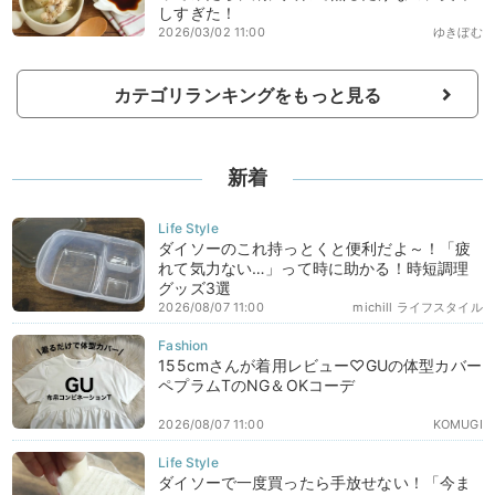
しすぎた！
2026/03/02 11:00
ゆきぼむ
カテゴリランキングをもっと見る
新着
ダイソーのこれ持っとくと便利だよ～！「疲
れて気力ない…」って時に助かる！時短調理
グッズ3選
2026/08/07 11:00
michill ライフスタイル
155cmさんが着用レビュー♡GUの体型カバー
ペプラムTのNG＆OKコーデ
2026/08/07 11:00
KOMUGI
ダイソーで一度買ったら手放せない！「今ま