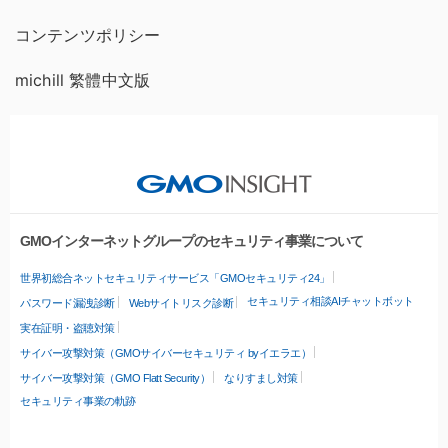
コンテンツポリシー
michill 繁體中文版
GMOインターネットグループのセキュリティ事業について
世界初総合ネットセキュリティサービス「GMOセキュリティ24」
セキュリティ相談AIチャットボット
パスワード漏洩診断
Webサイトリスク診断
実在証明・盗聴対策
サイバー攻撃対策（GMOサイバーセキュリティ byイエラエ）
サイバー攻撃対策（GMO Flatt Security）
なりすまし対策
セキュリティ事業の軌跡