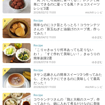
単にできるのに凝ってる風！チョコスイーツ
レシピ3選
2026/02/12 11:00
michill レシピ
簡単なのにコク旨とろっとろ！コウケンテツ
さんの「新玉ねぎと油揚げのスープ煮」作っ
てみた！
2026/04/12 11:00
ゆきぼむ
「こりゃきゅうり何本あっても足りない
わ！」「すぐ作れて美味しい！」きゅうりの
簡単副菜2選
2026/07/19 11:00
ゆきぼむ
タサン志麻さんの簡単スイーツ3つ作ってみた
ら、どれもラクにできるのに美味しくて最高
だった！
2026/02/01 11:00
michill レシピ
コウケンテツさんの「鶏と大根のスープ」作
ってみたら、鍋に入れて煮るだけなのに美味