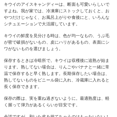
キウイのアイスキャンディーは、断面も可愛いらしいで
すよね。我が家では、冷凍庫にストックしておくと、お
やつだけじゃなく、お風呂上がりや食後にと、いろんな
シチュエーションで大活躍しています。
キウイの鮮度を見分ける時は、色が均一なもの、うぶ毛
が密で破損がないもの、皮にハリがあるもの、表面にシ
ワがないものを選びましょう。
保存するときは冷暗所で。キウイは収穫後に追熟が始ま
ります。熟してない場合は、りんごやバナナと一緒に常
温で保存すると早く熟します。長期保存したい場合は、
熟してないものをビニール袋に入れ、冷蔵庫に入れると
長く保存できます。
保存の際は、実を重ね過ぎないように。最適熟度は、軽
く握って弾力があるくらいが目安です。
余談ですが、剥いた皮を捨てちゃうのはもったいない！