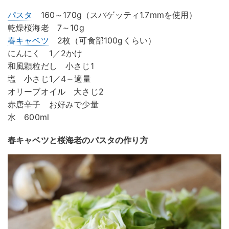
パスタ
160～170g（スパゲッティ1.7mmを使用）
乾燥桜海老 7～10g
春キャベツ
2枚（可食部100gくらい）
にんにく 1／2かけ
和風顆粒だし 小さじ1
塩 小さじ1／4～適量
オリーブオイル 大さじ2
赤唐辛子 お好みで少量
水 600ml
春キャベツと桜海老のパスタの作り方