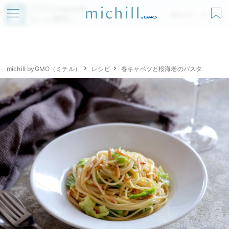
アプリでmichillが
無料ダウンロード
もっと便利に
michill byGMO（ミチル）
レシピ
春キャベツと桜海老のパスタ