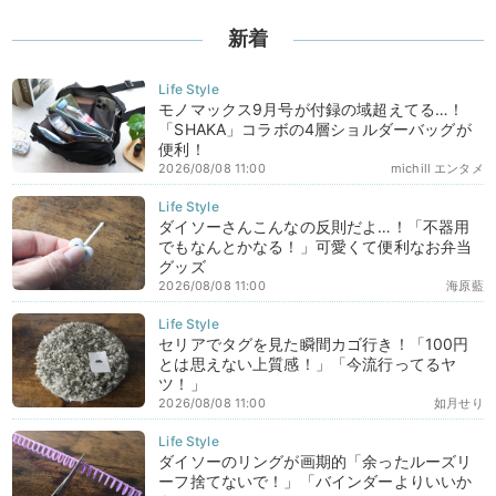
新着
モノマックス9月号が付録の域超えてる…！
「SHAKA」コラボの4層ショルダーバッグが
便利！
2026/08/08 11:00
michill エンタメ
ダイソーさんこんなの反則だよ…！「不器用
でもなんとかなる！」可愛くて便利なお弁当
グッズ
2026/08/08 11:00
海原藍
セリアでタグを見た瞬間カゴ行き！「100円
とは思えない上質感！」「今流行ってるヤ
ツ！」
2026/08/08 11:00
如月せり
ダイソーのリングが画期的「余ったルーズリ
ーフ捨てないで！」「バインダーよりいいか