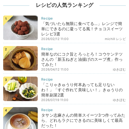
レシピの人気ランキング
「気づいたら無限に食べてる…」レンジで簡
単にできるのに凝ってる風！チョコスイーツ
レシピ3選
2026/02/12 11:00
michill レシピ
簡単なのにコク旨とろっとろ！コウケンテツ
さんの「新玉ねぎと油揚げのスープ煮」作っ
てみた！
2026/04/12 11:00
ゆきぼむ
「こりゃきゅうり何本あっても足りない
わ！」「すぐ作れて美味しい！」きゅうりの
簡単副菜2選
2026/07/19 11:00
ゆきぼむ
タサン志麻さんの簡単スイーツ3つ作ってみた
ら、どれもラクにできるのに美味しくて最高
だった！