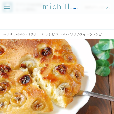
アプリでmichillが
無料ダウンロード
もっと便利に
michill byGMO（ミチル）
レシピ
HM×バナナのスイーツレシピ