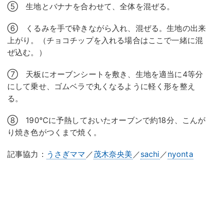
⑤ 生地とバナナを合わせて、全体を混ぜる。
⑥ くるみを手で砕きながら入れ、混ぜる。生地の出来
上がり。（チョコチップを入れる場合はここで一緒に混
ぜ込む。）
⑦ 天板にオーブンシートを敷き、生地を適当に4等分
にして乗せ、ゴムベラで丸くなるように軽く形を整え
る。
⑧ 190℃に予熱しておいたオーブンで約18分、こんが
り焼き色がつくまで焼く。
記事協力：
うさぎママ
／
茂木奈央美
／
sachi
／
nyonta