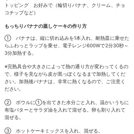
トッピング お好みで（輪切りバナナ、クリーム、チョ
コチップなど）
もっちりバナナの蒸しケーキの作り方
① バナナは、縦に切れ込みを1本入れ、耐熱皿に乗せた
らふわっとラップを乗せ、電子レンジ600Wで2分30秒～
3分加熱する。
※完熟具合や大きさによって熱の通り方が変わってくるの
で、様子を見ながら皮が黒っぽくなるまで加熱してくだ
さい。加熱後バナナは、非常に熱くなるので、ご注意く
ださい。
② ボウルに①を出てきた水分ごと入れ、温かいうちに
有塩バターとサラダ油を入れて混ぜる。卵も割り入れて
混ぜる。
③ ホットケーキミックスを入れ、混ぜる。