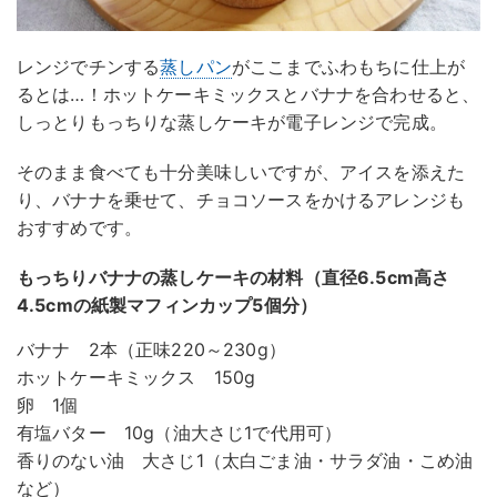
レンジでチンする
蒸しパン
がここまでふわもちに仕上が
るとは…！ホットケーキミックスとバナナを合わせると、
しっとりもっちりな蒸しケーキが電子レンジで完成。
そのまま食べても十分美味しいですが、アイスを添えた
り、バナナを乗せて、チョコソースをかけるアレンジも
おすすめです。
もっちりバナナの蒸しケーキの材料（直径6.5cm高さ
4.5cmの紙製マフィンカップ5個分）
バナナ 2本（正味220～230g）
ホットケーキミックス 150g
卵 1個
有塩バター 10g（油大さじ1で代用可）
香りのない油 大さじ1（太白ごま油・サラダ油・こめ油
など）