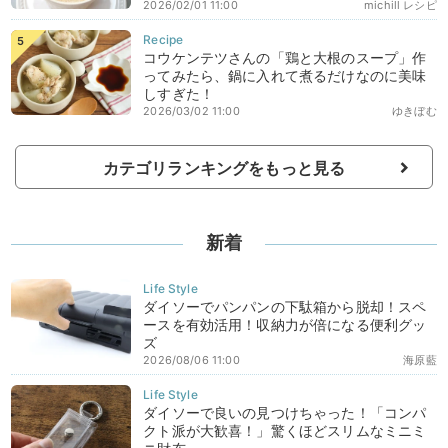
2026/02/01 11:00
michill レシピ
コウケンテツさんの「鶏と大根のスープ」作
ってみたら、鍋に入れて煮るだけなのに美味
しすぎた！
2026/03/02 11:00
ゆきぼむ
カテゴリランキングをもっと見る
新着
ダイソーでパンパンの下駄箱から脱却！スペ
ースを有効活用！収納力が倍になる便利グッ
ズ
2026/08/06 11:00
海原藍
ダイソーで良いの見つけちゃった！「コンパ
クト派が大歓喜！」驚くほどスリムなミニミ