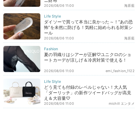
ニ財布
2026/08/06 11:00
海原藍
ダイソーで買って本当に良かった～！“あの恐
怖”を未然に防げる！気軽に始められる対策シ
ール
2026/08/06 11:00
海原藍
夏の羽織りはシアーが正解♡ユニクロのショ
ートカーデが涼しげ＆冷房対策で使える！
2026/08/06 11:00
emi_fashion_1122
どう見ても付録のレベルじゃない！大人気
「ダーリッチ」の新作ツイードバッグが高見
え＆大容量♡
2026/08/06 11:00
michill エンタメ