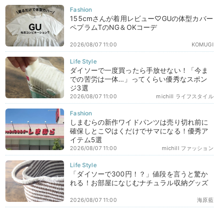
155cmさんが着用レビュー♡GUの体型カバー
ペプラムTのNG＆OKコーデ
2026/08/07 11:00
KOMUGI
ダイソーで一度買ったら手放せない！「今ま
での苦労は一体…」ってくらい優秀なスポン
ジ3選
2026/08/07 11:00
michill ライフスタイル
しまむらの新作ワイドパンツは売り切れ前に
確保しとこ♡はくだけでサマになる！優秀ア
イテム5選
2026/08/07 11:00
michill ファッション
「ダイソーで300円！？」値段を言うと驚か
れる！お部屋になじむナチュラル収納グッズ
2026/08/07 11:00
海原藍