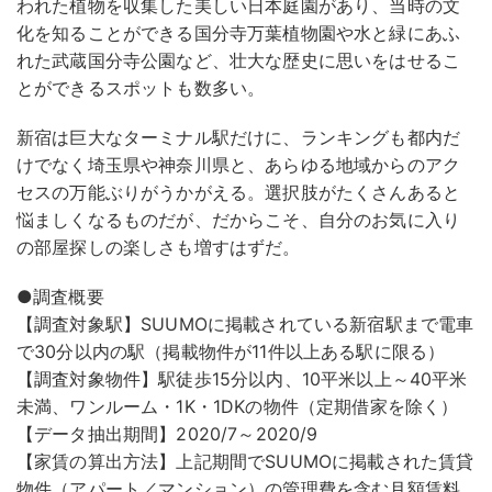
われた植物を収集した美しい日本庭園があり、当時の文
化を知ることができる国分寺万葉植物園や水と緑にあふ
れた武蔵国分寺公園など、壮大な歴史に思いをはせるこ
とができるスポットも数多い。
新宿は巨大なターミナル駅だけに、ランキングも都内だ
けでなく埼玉県や神奈川県と、あらゆる地域からのアク
セスの万能ぶりがうかがえる。選択肢がたくさんあると
悩ましくなるものだが、だからこそ、自分のお気に入り
の部屋探しの楽しさも増すはずだ。
●調査概要
【調査対象駅】SUUMOに掲載されている新宿駅まで電車
で30分以内の駅（掲載物件が11件以上ある駅に限る）
【調査対象物件】駅徒歩15分以内、10平米以上～40平米
未満、ワンルーム・1K・1DKの物件（定期借家を除く）
【データ抽出期間】2020/7～2020/9
【家賃の算出方法】上記期間でSUUMOに掲載された賃貸
物件（アパート／マンション）の管理費を含む月額賃料