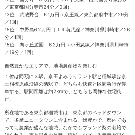
／東京都国分寺市24分／0回）
13位 武蔵野台 6.1万円（京王線／東京都府中市／29分
／1回）
15位 中野島6.2万円（ＪＲ南武線／神奈川県川崎市／26
分／1回）
15位 向ヶ丘遊園 6.2万円（小田急線／神奈川県川崎市
／19分／1回）
自然豊かなエリアで、地場農産物を楽しむ
１位は同額に３駅。京王よみうりランド駅と稲城駅は京
王相模原線沿線の隣駅で、どちらも快速と区間急行が停
車する。駅間距離は約2kmで、どちらも閑静な住宅街
だ。
所在地である東京都稲城市は、東京都のベッドタウン
で、多摩ニュータウンに含まれる。緑豊かで、都内であ
っても農業が盛んな地域、なかでもブランド梨の栽培で