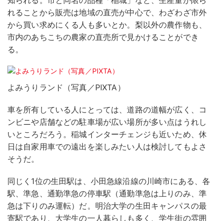
知られる。市と同名の品種「稲城」など、生産量が限ら
れることから販売は地域の直売が中心で、わざわざ市外
から買い求めにくる人も多いとか。梨以外の農作物も、
市内のあちこちの農家の直売所で見かけることができ
る。
よみうりランド（写真／PIXTA）
車を所有している人にとっては、道路の道幅が広く、コ
ンビニや店舗などの駐車場が広い場所が多い点はうれし
いところだろう。稲城インターチェンジも近いため、休
日は自家用車での遠出を楽しみたい人は検討してもよさ
そうだ。
同じく1位の生田駅は、小田急線沿線の川崎市にある、各
駅、準急、通勤準急の停車駅（通勤準急は上りのみ、準
急は下りのみ運転）だ。明治大学の生田キャンパスの最
寄駅であり、大学生の一人暮らしも多く、学生街の雰囲