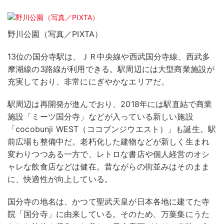
野川公園（写真／PIXTA）
13位の国分寺駅は、ＪＲ中央線や西武国分寺線、西武多
摩湖線の3路線が利用できる。駅周辺には大型商業施設が
充実しており、非常ににぎやかなエリアだ。
駅周辺は再開発が進んでおり、2018年には駅直結で商業
施設「ミーツ国分寺」などが入っている新しい施設
「cocobunji WEST（ココブンジウエスト）」も誕生。駅
前広場も整備中だ。老朽化した建物などが新しく生まれ
変わりつつある一方で、レトロな書店や個人経営のオシ
ャレな飲食店などは健在。昔ながらの街並みはそのまま
に、快適性が向上している。
国分寺の地名は、かつて聖武天皇が日本各地に建てた寺
院「国分寺」に由来している。そのため、万葉集にうた