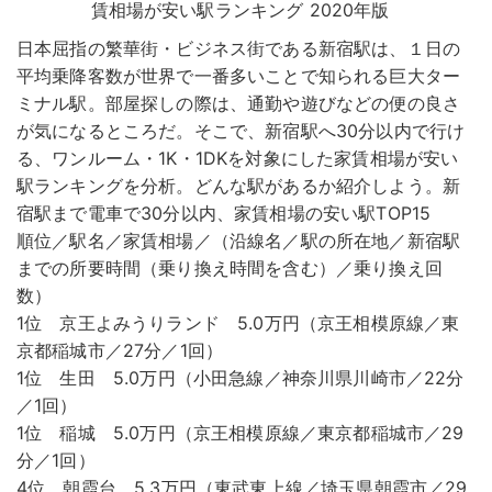
日本屈指の繁華街・ビジネス街である新宿駅は、１日の
平均乗降客数が世界で一番多いことで知られる巨大ター
ミナル駅。部屋探しの際は、通勤や遊びなどの便の良さ
が気になるところだ。そこで、新宿駅へ30分以内で行け
る、ワンルーム・1K・1DKを対象にした家賃相場が安い
駅ランキングを分析。どんな駅があるか紹介しよう。新
宿駅まで電車で30分以内、家賃相場の安い駅TOP15
順位／駅名／家賃相場／（沿線名／駅の所在地／新宿駅
までの所要時間（乗り換え時間を含む）／乗り換え回
数）
1位 京王よみうりランド 5.0万円（京王相模原線／東
京都稲城市／27分／1回）
1位 生田 5.0万円（小田急線／神奈川県川崎市／22分
／1回）
1位 稲城 5.0万円（京王相模原線／東京都稲城市／29
分／1回）
4位 朝霞台 5.3万円（東武東上線／埼玉県朝霞市／29