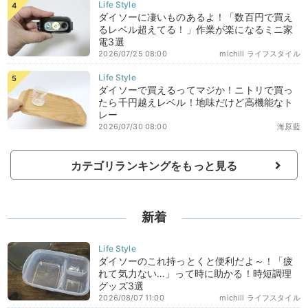
ダイソーに凄いものあるよ！「数百円で買え
るレベル超えてる！」作業が楽になるミニ家
電3選
2026/07/25 08:00
michill ライフスタイル
ダイソーで買えるってマジか！ニトリで買っ
たら千円越えレベル！地味だけど高機能なト
レー
2026/07/30 08:00
海原藍
カテゴリランキングをもっと見る
新着
ダイソーのこれ持っとくと便利だよ～！「疲
れて気力ない…」って時に助かる！時短調理
グッズ3選
2026/08/07 11:00
michill ライフスタイル