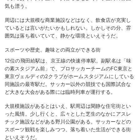
気も漂う。
周辺には大規模な商業施設などはなく、飲食店が充実し
ているとは言いがたいかもしれない。しかしその分、雰
囲気は落ち着いていて、静かな環境といえそうだ。
スポーツや歴史、趣味との両立ができる街
12位の飛田給駅は、京王線の快速停車駅。副駅名は「味
の素スタジアム前」で、プロサッカーチームのFC東京と
東京ヴェルディの2クラブがホームスタジアムにしている
同施設の最寄駅だ。サッカー以外の競技でも国際試合な
ど大きな大会がある際には臨時列車が運行する。
大規模施設があるとはいえ、駅周辺は閑静な住宅街とい
った風情。少し行くと、広々とした芝生のなかにアスレ
チック施設などがある野川公園がある。サッカーなどの
スポーツ観戦を楽しみつつ、落ち着いた生活ができる街
といえそうだ。