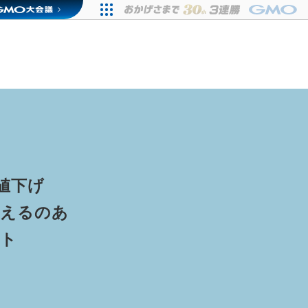
値下げ
買えるのあ
スト