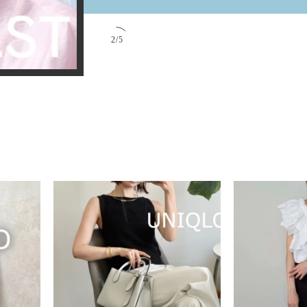
2
/
5