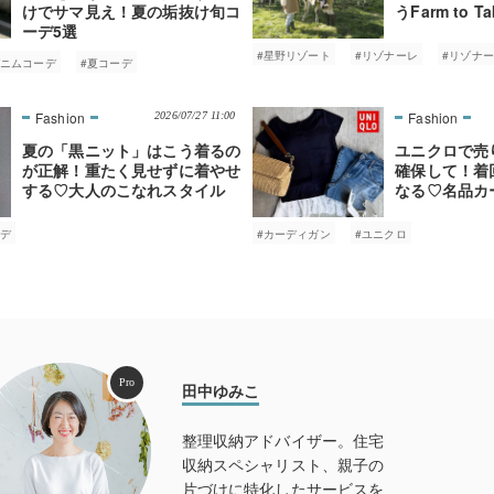
けでサマ見え！夏の垢抜け旬コ
うFarm to T
ーデ5選
PR
#星野リゾート
#リゾナーレ
#リゾナ
デニムコーデ
#夏コーデ
2026/07/27 11:00
夏の「黒ニット」はこう着るの
ユニクロで売
が正解！重たく見せずに着やせ
確保して！着
する♡大人のこなれスタイル
なる♡名品カ
ーデ
#カーディガン
#ユニクロ
Pro
田中ゆみこ
整理収納アドバイザー。住宅
収納スペシャリスト、親子の
片づけに特化したサービスを