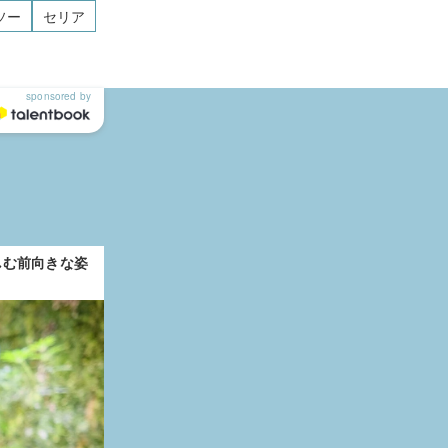
ソー
セリア
しむ前向きな姿
あなたの未来に重ねたくなる、働く
Feature