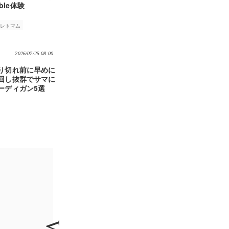
able体験
ーレトマム
2026/07/25 08:00
り切れ前に早めに
回し抜群でサマに
ーディガン5選