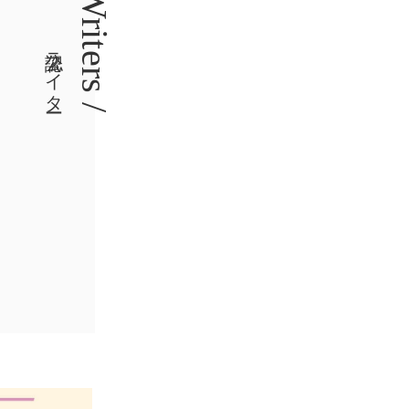
Writers /
公認ライター