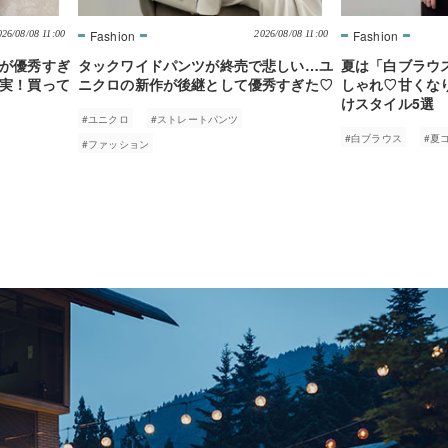
026/08/08 11:00
2026/08/08 11:00
が優秀すぎ
タックワイドパンツが終売で悲しい…ユ
夏は「白ブラウ
実！買って
ニクロの新作が後継として優秀すぎた♡
しゃれ♡甘くな
けスタイル5選
#ユニクロ
#ストレートパンツ
#白ブラウス
#夏
#ファッション