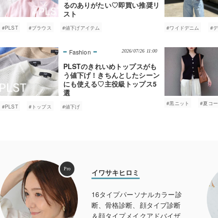
るのありがたい♡即買い推奨リ
スト
#PLST
#ブラウス
#値下げアイテム
#ワイドデニム
#
2026/07/26 11:00
PLSTのきれいめトップスがも
う値下げ！きちんとしたシーン
にも使える♡主役級トップス5
選
#黒ニット
#夏コ
#PLST
#トップス
#値下げ
Pro
イワサキヒロミ
16タイプパーソナルカラー診
断、骨格診断、顔タイプ診断
＆顔タイプメイクアドバイザ