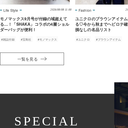
2026/08/08 11:00
2
モノマックス9月号が付録の域超えて
ユニクロのブラウンアイテム
る…！「SHAKA」コラボの4層ショル
る♡今から秋までヘビロテ確
ダーバッグが便利！
損なしの名品リスト
#雑誌付録
#宝島社
#モノマックス
#ユニクロ
#ブラウンアイテム
一覧を見る
SPECIAL