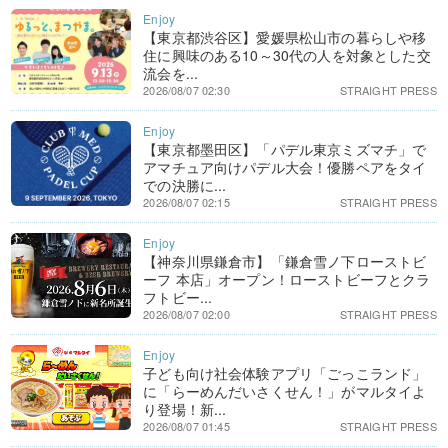
【東京都渋谷区】愛媛県松山市の暮らしや移
住に興味のある10～30代の人を対象とした交
流会を...
2026/08/07 02:30
STRAIGHT PRESS
【東京都墨田区】「パデル東京ミズマチ」で
アマチュア向けパデル大会！優勝ペアをタイ
での決勝に...
2026/08/07 02:15
STRAIGHT PRESS
【神奈川県鎌倉市】「鎌倉雪ノ下ローストビ
ーフ 本店」オープン！ローストビーフとクラ
フトビー...
2026/08/07 02:00
STRAIGHT PRESS
子ども向け社会体験アプリ「ごっこランド」
に「らーめんだいさくせん！」がマルタイよ
り登場！新...
2026/08/07 01:45
STRAIGHT PRESS