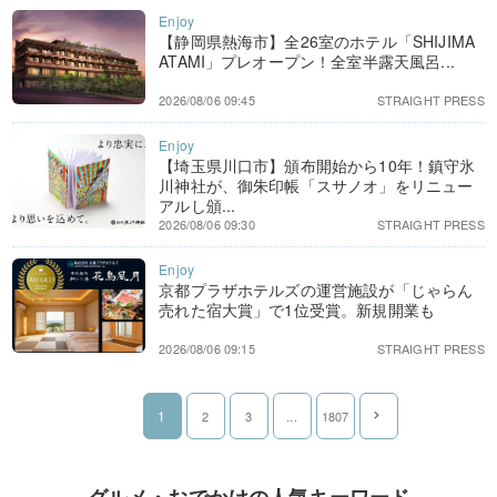
【静岡県熱海市】全26室のホテル「SHIJIMA
ATAMI」プレオープン！全室半露天風呂...
2026/08/06 09:45
STRAIGHT PRESS
【埼玉県川口市】頒布開始から10年！鎮守氷
川神社が、御朱印帳「スサノオ」をリニュー
アルし頒...
2026/08/06 09:30
STRAIGHT PRESS
京都プラザホテルズの運営施設が「じゃらん
売れた宿大賞」で1位受賞。新規開業も
2026/08/06 09:15
STRAIGHT PRESS
1
2
3
...
1807