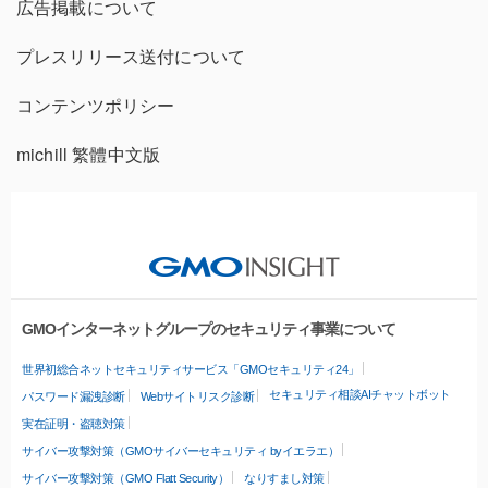
広告掲載について
プレスリリース送付について
コンテンツポリシー
michill 繁體中文版
GMOインターネットグループのセキュリティ事業について
世界初総合ネットセキュリティサービス「GMOセキュリティ24」
セキュリティ相談AIチャットボット
パスワード漏洩診断
Webサイトリスク診断
実在証明・盗聴対策
サイバー攻撃対策（GMOサイバーセキュリティ byイエラエ）
サイバー攻撃対策（GMO Flatt Security）
なりすまし対策