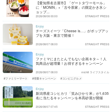
【愛知県名古屋市】「ゲートタワーモール」
に「MONIN」×「古今茶家」の限定かき氷シ
ョップ...
2026/08/08 00:00
STRAIGHT PRESS
チーズスイーツ「Cheese is…」がポップアッ
プを大阪・東京で開催！
2026/08/07 08:00
STRAIGHT PRESS
ファミマにまたとんでもない企画キタ～！人
気商品が超増量！お得すぎるキャンペーン
2026/08/07 08:00
michill ライフスタイル
#ファミリーマート
#増量キャンペーン
#コンビニグルメ
新潟県産コシヒカリ「笑みひかり米」が1,635
名に当たるキャンペーンを本髙砂屋が開催
2026/08/07 07:45
STRAIGHT PRESS