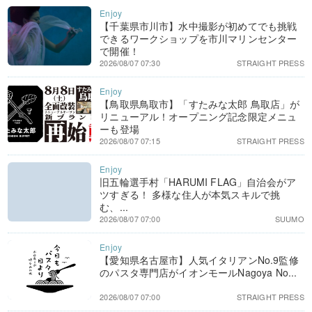
【千葉県市川市】水中撮影が初めてでも挑戦
できるワークショップを市川マリンセンター
で開催！
2026/08/07 07:30
STRAIGHT PRESS
【鳥取県鳥取市】「すたみな太郎 鳥取店」が
リニューアル！オープニング記念限定メニュ
ーも登場
2026/08/07 07:15
STRAIGHT PRESS
旧五輪選手村「HARUMI FLAG」自治会がア
ツすぎる！ 多様な住人が本気スキルで挑
む、...
2026/08/07 07:00
SUUMO
【愛知県名古屋市】人気イタリアンNo.9監修
のパスタ専門店がイオンモールNagoya No...
2026/08/07 07:00
STRAIGHT PRESS