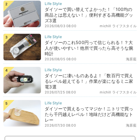
ダイソーで買い替えてよかった！「100均の
商品とは思えない！」便利すぎる高機能グッ
ズ3選
2026/08/03 08:00
michill ライフスタイル
ダイソーのこれ500円って信じられる！？大
人が使いやすい！他所で買ったら高そうな腕
時計
2026/08/05 08:00
海原藍
ダイソーに凄いものあるよ！「数百円で買え
るレベル超えてる！」作業が楽になるミニ家
電3選
2026/07/25 08:00
michill ライフスタイル
ダイソーで買えるってマジか！ニトリで買っ
たら千円越えレベル！地味だけど高機能なト
レー
2026/07/30 08:00
海原藍