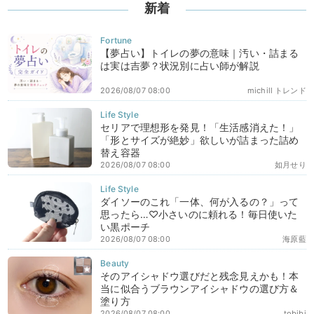
新着
【夢占い】トイレの夢の意味｜汚い・詰まる
は実は吉夢？状況別に占い師が解説
2026/08/07 08:00
michill トレンド
セリアで理想形を発見！「生活感消えた！」
「形とサイズが絶妙」欲しいが詰まった詰め
替え容器
2026/08/07 08:00
如月せり
ダイソーのこれ「一体、何が入るの？」って
思ったら…♡小さいのに頼れる！毎日使いた
い黒ポーチ
2026/08/07 08:00
海原藍
そのアイシャドウ選びだと残念見えかも！本
当に似合うブラウンアイシャドウの選び方＆
塗り方
2026/08/07 08:00
tobibi