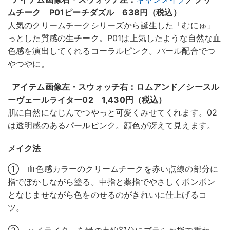
ムチーク P01ピーチダズル 638円（税込）
人気のクリームチークシリーズから誕生した「むにゅ」
っとした質感の生チーク。P01は上気したような自然な血
色感を演出してくれるコーラルピンク。パール配合でつ
やつやに。
アイテム画像左・スウォッチ右：ロムアンド／シースル
ーヴェールライター02 1,430円（税込）
肌に自然になじんでつやっと可愛くみせてくれます。02
は透明感のあるパールピンク。顔色が冴えて見えます。
メイク法
① 血色感カラーのクリームチークを赤い点線の部分に
指でぼかしながら塗る。中指と薬指でやさしくポンポン
となじませながら色をのせるのがきれいに仕上げるコ
ツ。