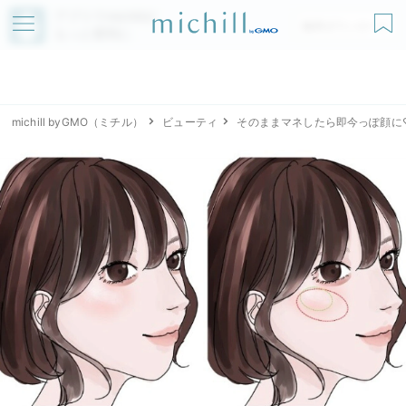
アプリでmichillが
無料ダウンロード
もっと便利に
michill byGMO（ミチル）
ビューティ
そのままマネしたら即今っぽ顔に