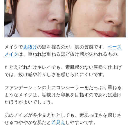
メイクで
垢抜け
の鍵を握るのが、肌の質感です。
ベース
メイク
は、重ねれば重ねるほど抜け感が失われるもの。
たとえどれだけキレイでも、素肌感のない厚塗り仕上げ
では、抜け感や若々しさを感じられにくいです。
ファンデーションの上にコンシーラーをたっぷり重ねる
ようなメイクは、垢抜けた印象を目指すのであれば避け
たほうがよいでしょう。
肌のノイズが多少見えたとしても、素肌っぽさを感じさ
せるつややかな肌だと
若見え
しやすいです。