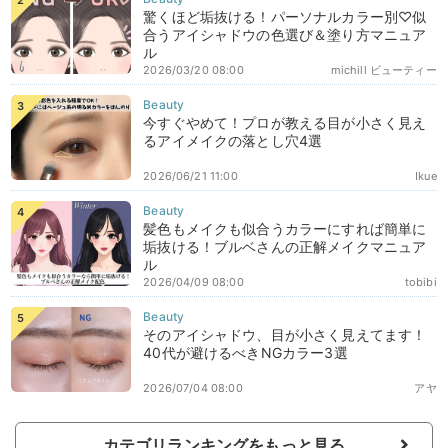
驚くほど垢抜ける！パーソナルカラー別♡似
合うアイシャドウの色選び＆塗り方マニュア
ル
2026/03/20 08:00
michill ビューティー
今すぐやめて！プロが教える目が小さく見え
るアイメイクの落とし穴4選
2026/06/21 11:00
Ikue
髪色もメイクも似合うカラーにすれば簡単に
垢抜ける！ブルベさんの正解メイクマニュア
ル
2026/04/09 08:00
tobibi
そのアイシャドウ、目が小さく見えてます！
40代が避けるべきNGカラー3選
2026/07/04 08:00
アヤ
カテゴリランキングをもっと見る