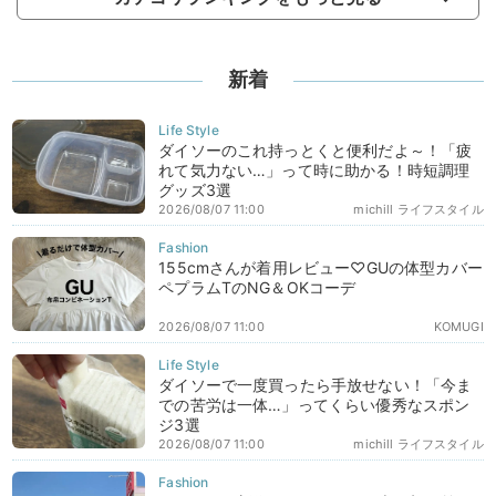
新着
ダイソーのこれ持っとくと便利だよ～！「疲
れて気力ない…」って時に助かる！時短調理
グッズ3選
2026/08/07 11:00
michill ライフスタイル
155cmさんが着用レビュー♡GUの体型カバー
ペプラムTのNG＆OKコーデ
2026/08/07 11:00
KOMUGI
ダイソーで一度買ったら手放せない！「今ま
での苦労は一体…」ってくらい優秀なスポン
ジ3選
2026/08/07 11:00
michill ライフスタイル