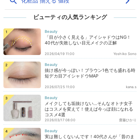
ビューティの人気ランキング
「目が小さく見える」アイシャドウはNG！
40代が失敗しない目元メイクの正解
2026/04/19 11:00
Yoshiko Sono
抜け感が今っぽい！ブラウン1色でも盛れる時
短デカ目アイシャドウMAP
2026/07/25 11:00
kana.s
メイクしても垢抜けない…そんなオトナ女子
はコスメを変えて！使えば今っぽ顔になれる
コスメ4選
2026/03/17 08:00
齋藤ひかり
実は難しくないんです！40代さんが「昔のま