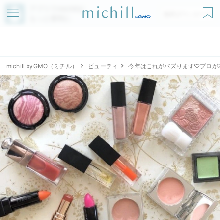
アプリでmichillが
無料ダウンロード
もっと便利に
michill byGMO（ミチル）
ビューティ
今年はこれがバズります♡プロが本