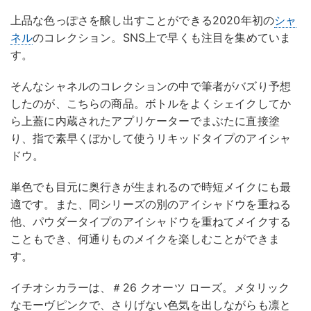
上品な色っぽさを醸し出すことができる2020年初の
シャ
ネル
のコレクション。SNS上で早くも注目を集めていま
す。
そんなシャネルのコレクションの中で筆者がバズり予想
したのが、こちらの商品。ボトルをよくシェイクしてか
ら上蓋に内蔵されたアプリケーターでまぶたに直接塗
り、指で素早くぼかして使うリキッドタイプのアイシャ
ドウ。
単色でも目元に奥行きが生まれるので時短メイクにも最
適です。また、同シリーズの別のアイシャドウを重ねる
他、パウダータイプのアイシャドウを重ねてメイクする
こともでき、何通りものメイクを楽しむことができま
す。
イチオシカラーは、＃26 クオーツ ローズ。メタリック
なモーヴピンクで、さりげない色気を出しながらも凛と