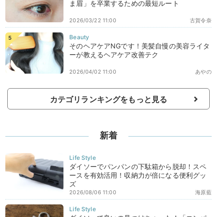
ま眉」を卒業するための最短ルート
2026/03/22 11:00
古賀令奈
そのヘアケアNGです！美髪自慢の美容ライタ
ーが教えるヘアケア改善テク
2026/04/02 11:00
あやの
カテゴリランキングをもっと見る
新着
ダイソーでパンパンの下駄箱から脱却！スペ
ースを有効活用！収納力が倍になる便利グッ
ズ
2026/08/06 11:00
海原藍