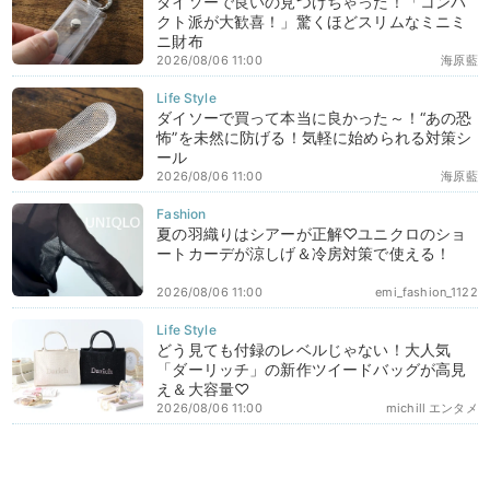
ダイソーで良いの見つけちゃった！「コンパ
クト派が大歓喜！」驚くほどスリムなミニミ
ニ財布
2026/08/06 11:00
海原藍
ダイソーで買って本当に良かった～！“あの恐
怖”を未然に防げる！気軽に始められる対策シ
ール
2026/08/06 11:00
海原藍
夏の羽織りはシアーが正解♡ユニクロのショ
ートカーデが涼しげ＆冷房対策で使える！
2026/08/06 11:00
emi_fashion_1122
どう見ても付録のレベルじゃない！大人気
「ダーリッチ」の新作ツイードバッグが高見
え＆大容量♡
2026/08/06 11:00
michill エンタメ