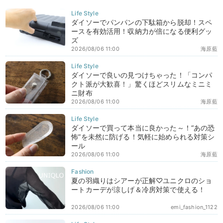
ダイソーでパンパンの下駄箱から脱却！スペ
ースを有効活用！収納力が倍になる便利グッ
ズ
2026/08/06 11:00
海原藍
ダイソーで良いの見つけちゃった！「コンパ
クト派が大歓喜！」驚くほどスリムなミニミ
ニ財布
2026/08/06 11:00
海原藍
ダイソーで買って本当に良かった～！“あの恐
怖”を未然に防げる！気軽に始められる対策シ
ール
2026/08/06 11:00
海原藍
夏の羽織りはシアーが正解♡ユニクロのショ
ートカーデが涼しげ＆冷房対策で使える！
2026/08/06 11:00
emi_fashion_1122