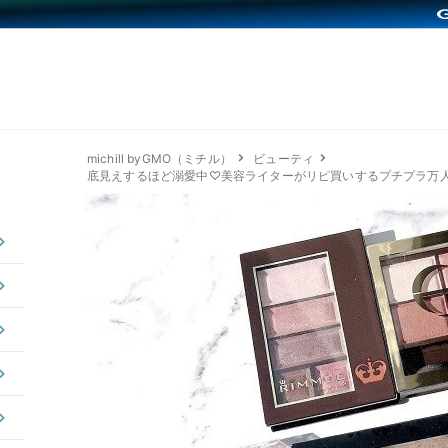
michill byGMO（ミチル）
ビューティ
底見えするほど溺愛中♡美容ライターがリピ買いするプチプラ万