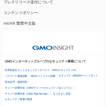
プレスリリース送付について
コンテンツポリシー
michill 繁體中文版
GMOインターネットグループのセキュリティ事業について
世界初総合ネットセキュリティサービス「GMOセキュリティ24」
セキュリティ相談AIチャットボット
パスワード漏洩診断
Webサイトリスク診断
実在証明・盗聴対策
サイバー攻撃対策（GMOサイバーセキュリティ byイエラエ）
サイバー攻撃対策（GMO Flatt Security）
なりすまし対策
セキュリティ事業の軌跡