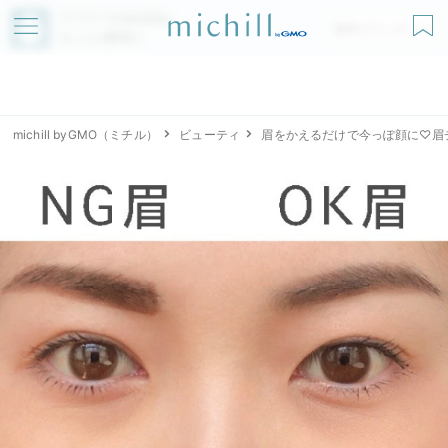
アプリでmichillが
無料ダウンロード
もっと便利に
michill byGMO（ミチル）
ビューティ
眉をかえるだけで今っぽ顔に♡眉