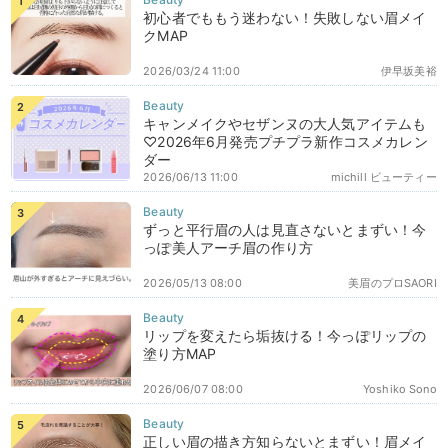
初心者でももう迷わない！失敗しない眉メイ
クMAP
2026/03/24 11:00
伊早坂美裕
キャンメイクやセザンヌの大人気アイテムも
♡2026年6月発売プチプラ新作コスメカレン
ダー
2026/06/13 11:00
michill ビューティー
ずっと平行眉の人は見直さないとまずい！今
っぽ美人アーチ眉の作り方
2026/05/13 08:00
美眉のプロSAORI
リップを変えたら垢抜ける！今っぽリップの
塗り方MAP
2026/06/07 08:00
Yoshiko Sono
正しい眉の描き方知らないとまずい！眉メイ