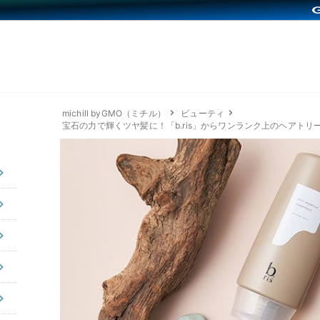
michill byGMO（ミチル）
ビューティ
宝石の力で輝くツヤ髪に！「b.ris」からワンランク上のヘアトリ