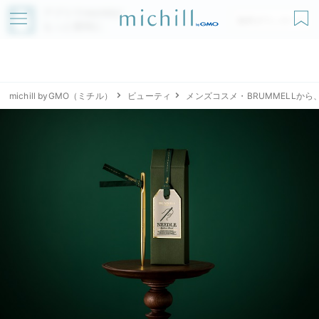
アプリでmichillが
無料ダウンロード
もっと便利に
michill byGMO（ミチル）
ビューティ
メンズコスメ・BRUMMELLか