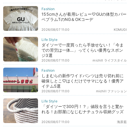
155cmさんが着用レビュー♡GUの体型カバー
ペプラムTのNG＆OKコーデ
2026/08/07 11:00
KOMUGI
ダイソーで一度買ったら手放せない！「今ま
での苦労は一体…」ってくらい優秀なスポン
ジ3選
2026/08/07 11:00
michill ライフスタイル
しまむらの新作ワイドパンツは売り切れ前に
確保しとこ♡はくだけでサマになる！優秀ア
イテム5選
2026/08/07 11:00
michill ファッション
「ダイソーで300円！？」値段を言うと驚か
れる！お部屋になじむナチュラル収納グッズ
2026/08/07 11:00
海原藍