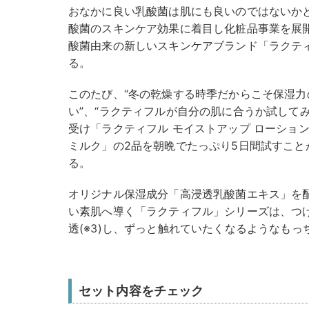
おなかに良い乳酸菌は肌にも良いのではないかと
酸菌のスキンケア効果に着目し化粧品事業を展開
酸菌由来の新しいスキンケアブランド「ラクテ
る。
このたび、“冬の乾燥する時季だからこそ保湿
い”、“ラクティフルが自分の肌に合うか試して
受け「ラクティフル モイストアップ ローショ
ミルク」の2品を朝晩でたっぷり5日間試すこと
る。
オリジナル保湿成分「高浸透乳酸菌エキス」を配
い素肌へ導く「ラクティフル」シリーズは、つ
透(※3)し、ずっと触れていたくなるようなも
セット内容をチェック