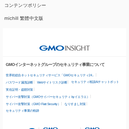
コンテンツポリシー
michill 繁體中文版
GMOインターネットグループのセキュリティ事業について
世界初総合ネットセキュリティサービス「GMOセキュリティ24」
セキュリティ相談AIチャットボット
パスワード漏洩診断
Webサイトリスク診断
実在証明・盗聴対策
サイバー攻撃対策（GMOサイバーセキュリティ byイエラエ）
サイバー攻撃対策（GMO Flatt Security）
なりすまし対策
セキュリティ事業の軌跡