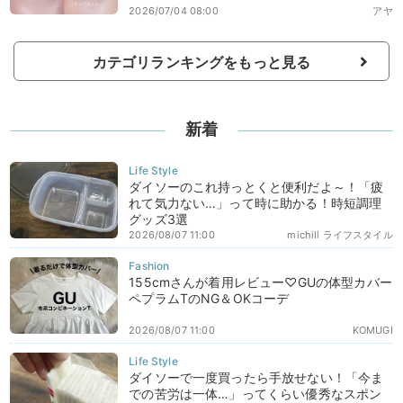
2026/07/04 08:00
アヤ
カテゴリランキングをもっと見る
新着
ダイソーのこれ持っとくと便利だよ～！「疲
れて気力ない…」って時に助かる！時短調理
グッズ3選
2026/08/07 11:00
michill ライフスタイル
155cmさんが着用レビュー♡GUの体型カバー
ペプラムTのNG＆OKコーデ
2026/08/07 11:00
KOMUGI
ダイソーで一度買ったら手放せない！「今ま
での苦労は一体…」ってくらい優秀なスポン