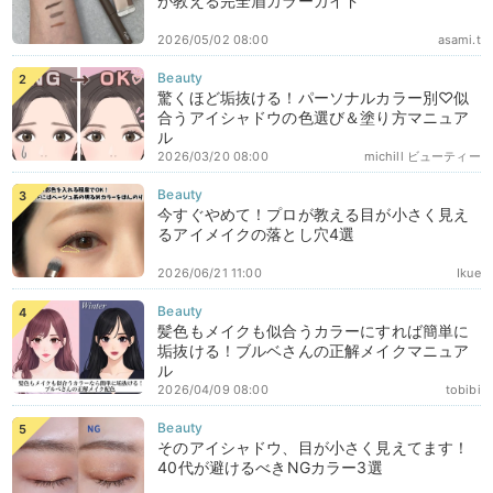
が教える完全眉カラーガイド
2026/05/02 08:00
asami.t
驚くほど垢抜ける！パーソナルカラー別♡似
合うアイシャドウの色選び＆塗り方マニュア
ル
2026/03/20 08:00
michill ビューティー
今すぐやめて！プロが教える目が小さく見え
るアイメイクの落とし穴4選
2026/06/21 11:00
Ikue
髪色もメイクも似合うカラーにすれば簡単に
垢抜ける！ブルベさんの正解メイクマニュア
ル
2026/04/09 08:00
tobibi
そのアイシャドウ、目が小さく見えてます！
40代が避けるべきNGカラー3選