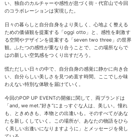
い、独自のカルチャーや感性が息づく街・代官山で今回
のコラボレーションは実現した。
日々の暮らしと自分自身をより美しく、心地よく整える
ための価値観を提案する「oggi otto」と、感性を刺激す
る空間やデザインを提案する「seven two three」の世界
観。ふたつの感性が重なり合うことで、この場所ならで
はの新しい空気感をつくり出すだろう。
慌ただしい日々の中で、自分自身の感覚に静かに向き合
い、自分らしい美しさを見つめ直す時間。ここでしか味
わえない特別な体験を届けていく。
今回のPOP UP EVENTの開催に関して、両ブランドは
「and, we met.“好き”にまっすぐな人は、美しい。憧れ
も、ときめきも、本物との出逢いも。そのすべてがあな
たを新しくしていく。この場所が、あなたの物語をひら
く美しい出逢いになりますように」とメッセージを発し
ている。