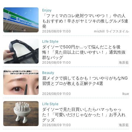
「ファミマのコレ絶対ウマいやつ！」中の人
もおすすめ！辛さがヤミツキの推しグルメ5連
発
2026/08/09 11:00
michill ライフスタイル
ダイソーで500円か…って悩んだことを後
悔！「見た目以上に使いやすい！」通気性抜
群なバッグ
2026/08/09 11:00
海原藍
眉メイクで損してるかも！ついやりがちなNG
習慣とプロが教える正解テク4選
2026/08/09 11:00
Ikue
ダイソーで見た目買いしたらハマっちゃっ
た！「可愛いだけじゃなかった！」お手入れ
グッズ
2026/08/09 11:00
海原藍