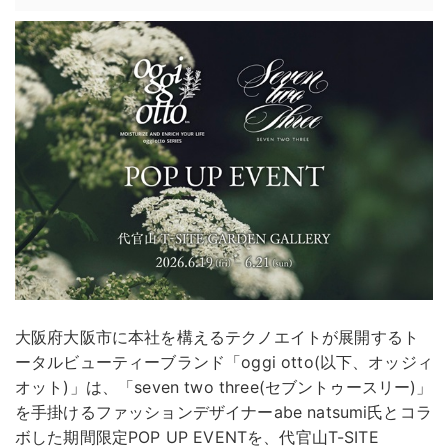
大阪府大阪市に本社を構えるテクノエイトが展開するト
ータルビューティーブランド「oggi otto(以下、オッジィ
オット)」は、「seven two three(セブントゥースリー)」
を手掛けるファッションデザイナーabe natsumi氏とコラ
ボした期間限定POP UP EVENTを、代官山T-SITE