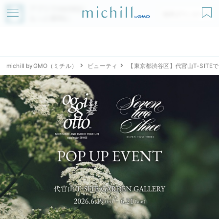
アプリでmichillが
無料ダウンロード
もっと便利に
michill byGMO（ミチル）
ビューティ
【東京都渋谷区】代官山T-SITEで「og