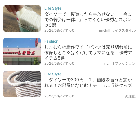
ダイソーで一度買ったら手放せない！「今ま
での苦労は一体…」ってくらい優秀なスポン
ジ3選
2026/08/07 11:00
michill ライフスタイル
しまむらの新作ワイドパンツは売り切れ前に
確保しとこ♡はくだけでサマになる！優秀ア
イテム5選
2026/08/07 11:00
michill ファッション
「ダイソーで300円！？」値段を言うと驚か
れる！お部屋になじむナチュラル収納グッズ
2026/08/07 11:00
海原藍