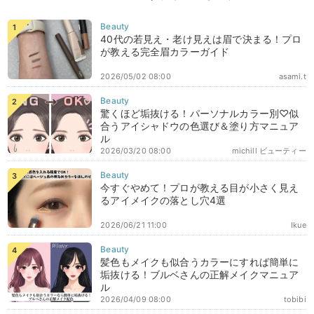
40代の若見え・老け見えは眉で決まる！プロ
が教える完全眉カラーガイド
2026/05/02 08:00
asami.t
驚くほど垢抜ける！パーソナルカラー別♡似
合うアイシャドウの色選び＆塗り方マニュア
ル
2026/03/20 08:00
michill ビューティー
今すぐやめて！プロが教える目が小さく見え
るアイメイクの落とし穴4選
2026/06/21 11:00
Ikue
髪色もメイクも似合うカラーにすれば簡単に
垢抜ける！ブルベさんの正解メイクマニュア
ル
2026/04/09 08:00
tobibi