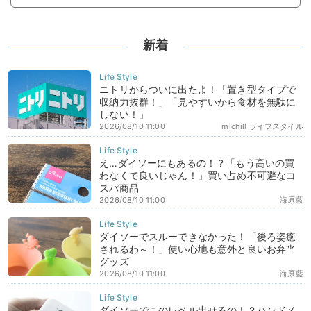
新着
ニトリからついに出たよ！「置き型タイプで
収納力抜群！」「見やすいから食材を無駄に
しない！」
2026/08/10 11:00
michill ライフスタイル
え…ダイソーにもあるの！？「もう高いの買
わなくて良いじゃん！」買い占め不可避なコ
スパ商品
2026/08/10 11:00
海原藍
ダイソーでスルーできなかった！「後ろ姿癒
されるわ～！」使い心地も意外と良いお弁当
グッズ
2026/08/10 11:00
海原藍
ダイソーでこのレベル出せるの！？ハンドメ