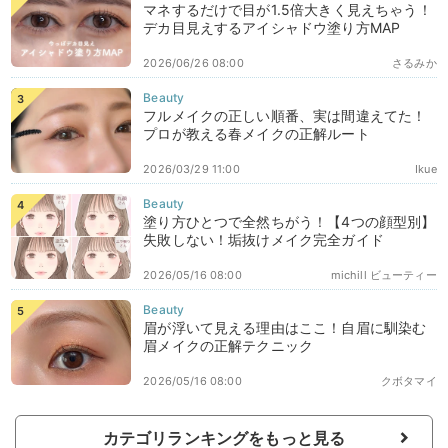
マネするだけで目が1.5倍大きく見えちゃう！
デカ目見えするアイシャドウ塗り方MAP
2026/06/26 08:00
さるみか
フルメイクの正しい順番、実は間違えてた！
プロが教える春メイクの正解ルート
2026/03/29 11:00
Ikue
塗り方ひとつで全然ちがう！【4つの顔型別】
失敗しない！垢抜けメイク完全ガイド
2026/05/16 08:00
michill ビューティー
眉が浮いて見える理由はここ！自眉に馴染む
眉メイクの正解テクニック
2026/05/16 08:00
クボタマイ
カテゴリランキングをもっと見る