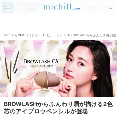
アプリでmichillが
無料ダウンロード
もっと便利に
michill byGMO（ミチル）
ビューティ
BROWLASHからふんわり眉が
BROWLASHからふんわり眉が描ける2色
芯のアイブロウペンシルが登場