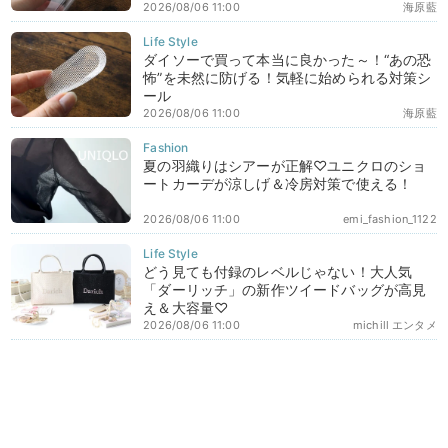
2026/08/06 11:00
海原藍
ダイソーで買って本当に良かった～！“あの恐
怖”を未然に防げる！気軽に始められる対策シ
ール
2026/08/06 11:00
海原藍
夏の羽織りはシアーが正解♡ユニクロのショ
ートカーデが涼しげ＆冷房対策で使える！
2026/08/06 11:00
emi_fashion_1122
どう見ても付録のレベルじゃない！大人気
「ダーリッチ」の新作ツイードバッグが高見
え＆大容量♡
2026/08/06 11:00
michill エンタメ