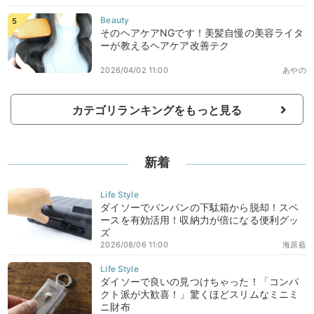
そのヘアケアNGです！美髪自慢の美容ライタ
ーが教えるヘアケア改善テク
2026/04/02 11:00
あやの
カテゴリランキングをもっと見る
新着
ダイソーでパンパンの下駄箱から脱却！スペ
ースを有効活用！収納力が倍になる便利グッ
ズ
2026/08/06 11:00
海原藍
ダイソーで良いの見つけちゃった！「コンパ
クト派が大歓喜！」驚くほどスリムなミニミ
ニ財布