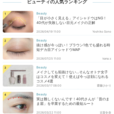
ビューティの人気ランキング
「目が小さく見える」アイシャドウはNG！
40代が失敗しない目元メイクの正解
2026/04/19 11:00
Yoshiko Sono
抜け感が今っぽい！ブラウン1色でも盛れる時
短デカ目アイシャドウMAP
2026/07/25 11:00
kana.s
メイクしても垢抜けない…そんなオトナ女子
はコスメを変えて！使えば今っぽ顔になれる
コスメ4選
2026/03/17 08:00
齋藤ひかり
実は難しくないんです！40代さんが「昔のま
ま眉」を卒業するための最短ルート
2026/03/22 11:00
古賀令奈