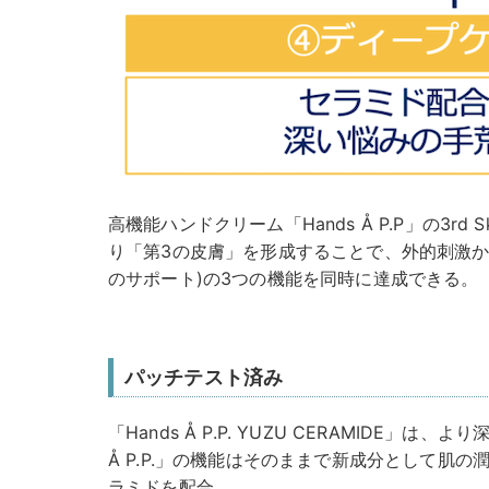
⾼機能ハンドクリーム「Hands Å P.P」の3rd S
り「第3の⽪膚」を形成することで、外的刺激か
のサポート)の3つの機能を同時に達成できる。
パッチテスト済み
「Hands Å P.P. YUZU CERAMIDE」は
Å P.P.」の機能はそのままで新成分として肌
ラミドを配合。