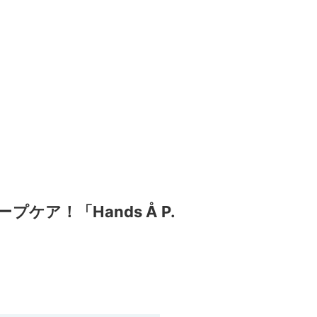
ア！「Hands Å P.