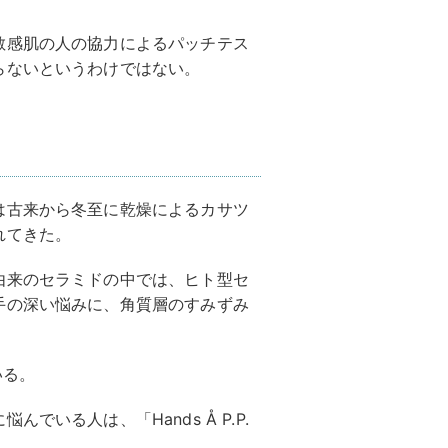
敏感肌の人の協力によるパッチテス
らないというわけではない。
は古来から冬至に乾燥によるカサツ
れてきた。
由来のセラミドの中では、ヒト型セ
手の深い悩みに、角質層のすみずみ
いる。
いる人は、「Hands Å P.P.