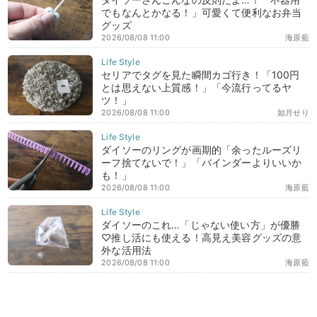
でもなんとかなる！」可愛くて便利なお弁当
グッズ
2026/08/08 11:00
海原藍
セリアでタグを見た瞬間カゴ行き！「100円
とは思えない上質感！」「今流行ってるヤ
ツ！」
2026/08/08 11:00
如月せり
ダイソーのリングが画期的「余ったルーズリ
ーフ捨てないで！」「バインダーよりいいか
も！」
2026/08/08 11:00
海原藍
ダイソーのこれ…「じゃない使い方」が優勝
♡推し活にも使える！高見え美容グッズの意
外な活用法
2026/08/08 11:00
海原藍