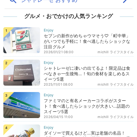
グルメ・おでかけの人気ランキング
セブンの新作がめちゃウマそう♡「町中華」
がいつでも手軽に！食べ逃したらショックな
注目グルメ
2026/01/21 08:00
michill ライフスタイル
シャトレーゼに凄いの出てるよ！限定品は食
べなきゃ一生後悔…！旬の食材を楽しめるス
イーツ5選
2025/11/01 08:00
michill ライフスタイル
ファミマのと有名メーカーコラボがスター
ト！食べ逃したらショックが大きい…話題の
スイーツ5選
2026/04/15 11:00
michill ライフスタイル
ダイソーで買えるけど…実は老舗の名品！