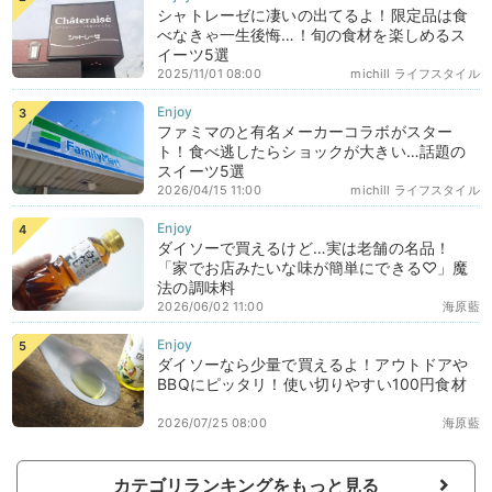
シャトレーゼに凄いの出てるよ！限定品は食
べなきゃ一生後悔…！旬の食材を楽しめるス
イーツ5選
2025/11/01 08:00
michill ライフスタイル
ファミマのと有名メーカーコラボがスター
ト！食べ逃したらショックが大きい…話題の
スイーツ5選
2026/04/15 11:00
michill ライフスタイル
ダイソーで買えるけど…実は老舗の名品！
「家でお店みたいな味が簡単にできる♡」魔
法の調味料
2026/06/02 11:00
海原藍
ダイソーなら少量で買えるよ！アウトドアや
BBQにピッタリ！使い切りやすい100円食材
2026/07/25 08:00
海原藍
カテゴリランキングをもっと見る