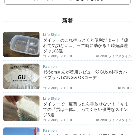
新着
ダイソーのこれ持っとくと便利だよ～！「疲
れて気力ない…」って時に助かる！時短調理
グッズ3選
2026/08/07 11:00
michill ライフスタイル
155cmさんが着用レビュー♡GUの体型カバー
ペプラムTのNG＆OKコーデ
2026/08/07 11:00
KOMUGI
ダイソーで一度買ったら手放せない！「今ま
での苦労は一体…」ってくらい優秀なスポン
ジ3選
2026/08/07 11:00
michill ライフスタイル