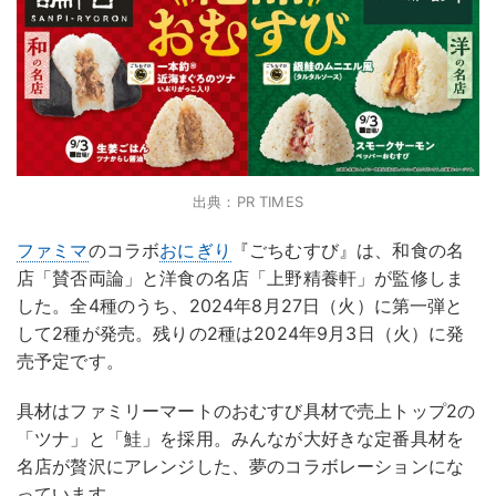
出典：PR TIMES
ファミマ
のコラボ
おにぎり
『ごちむすび』は、和食の名
店「賛否両論」と洋食の名店「上野精養軒」が監修しま
した。全4種のうち、2024年8月27日（火）に第一弾と
して2種が発売。残りの2種は2024年9月3日（火）に発
売予定です。
具材はファミリーマートのおむすび具材で売上トップ2の
「ツナ」と「鮭」を採用。みんなが大好きな定番具材を
名店が贅沢にアレンジした、夢のコラボレーションにな
っています。