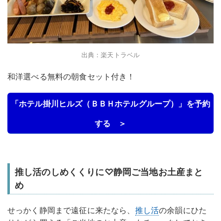
出典：楽天トラベル
和洋選べる無料の朝食セット付き！
「ホテル掛川ヒルズ（ＢＢＨホテルグループ）」を予約
する ＞
推し活のしめくくりに♡静岡ご当地お土産まと
め
せっかく静岡まで遠征に来たなら、
推し活
の余韻にひた