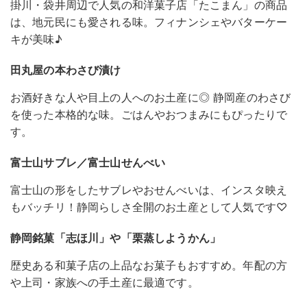
掛川・袋井周辺で人気の和洋菓子店「たこまん」の商品
は、地元民にも愛される味。フィナンシェやバターケー
キが美味♪
田丸屋の本わさび漬け
お酒好きな人や目上の人へのお土産に◎ 静岡産のわさび
を使った本格的な味。ごはんやおつまみにもぴったりで
す。
富士山サブレ／富士山せんべい
富士山の形をしたサブレやおせんべいは、インスタ映え
もバッチリ！静岡らしさ全開のお土産として人気です♡
静岡銘菓「志ほ川」や「栗蒸しようかん」
歴史ある和菓子店の上品なお菓子もおすすめ。年配の方
や上司・家族への手土産に最適です。