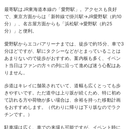
最寄駅はJR東海道本線の「愛野駅」。アクセスも良好
で、東京方面からは「新幹線で掛川駅→JR愛野駅（約10
分）」、名古屋方面からも「浜松駅→愛野駅（約25
分）」と便利。
愛野駅からエコパアリーナまでは、徒歩で約15分、車で3
分ほどですが、駅にタクシーなどがとまっていることは
あまりないので徒歩がおすすめ。案内板も多く、イベン
ト当日はファンの方々の列に沿って進めば迷う心配はあ
りません。
歩道はキレイに舗装されていて、道幅も広くとっても歩
きやすいです。ただ道中は上り坂が続くため、特に初め
て訪れる方や荷物が多い場合は、余裕を持った移動計画
をおすすめします。（代わりに帰りは下り坂なのでラク
チンです。）
​駐車場は広く、車での来場も可能ですが、イベント時に