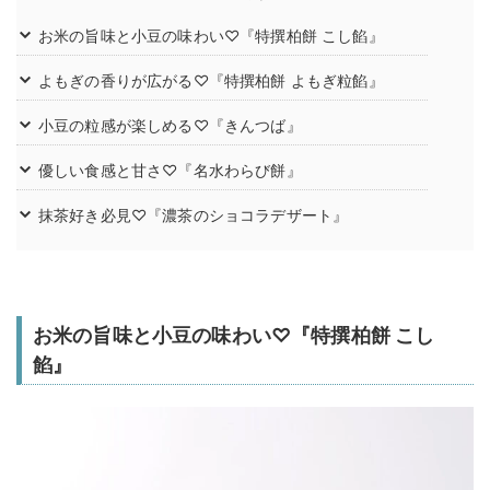
お米の旨味と小豆の味わい♡『特撰柏餅 こし餡』
よもぎの香りが広がる♡『特撰柏餅 よもぎ粒餡』
小豆の粒感が楽しめる♡『きんつば』
優しい食感と甘さ♡『名水わらび餅』
抹茶好き必見♡『濃茶のショコラデザート』
お米の旨味と小豆の味わい♡『特撰柏餅 こし
餡』