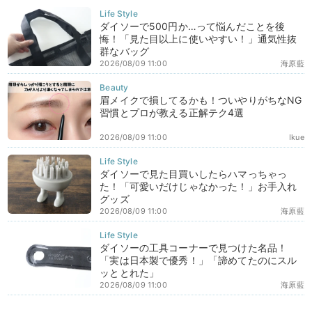
ダイソーで500円か…って悩んだことを後
悔！「見た目以上に使いやすい！」通気性抜
群なバッグ
2026/08/09 11:00
海原藍
眉メイクで損してるかも！ついやりがちなNG
習慣とプロが教える正解テク4選
2026/08/09 11:00
Ikue
ダイソーで見た目買いしたらハマっちゃっ
た！「可愛いだけじゃなかった！」お手入れ
グッズ
2026/08/09 11:00
海原藍
ダイソーの工具コーナーで見つけた名品！
「実は日本製で優秀！」「諦めてたのにスル
ッととれた」
2026/08/09 11:00
海原藍