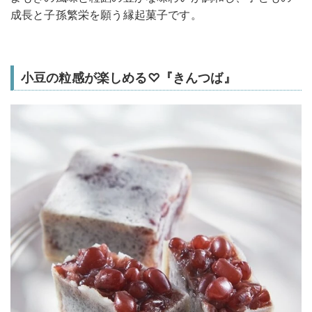
成長と子孫繁栄を願う縁起菓子です。
小豆の粒感が楽しめる♡『きんつば』