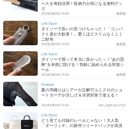
ースを有効活用！収納力が倍になる便利グッ
ズ
2026/08/06 11:00
海原藍
ダイソーで良いの見つけちゃった！「コンパ
クト派が大歓喜！」驚くほどスリムなミニミ
ニ財布
2026/08/06 11:00
海原藍
ダイソーで買って本当に良かった～！“あの恐
怖”を未然に防げる！気軽に始められる対策シ
ール
2026/08/06 11:00
海原藍
夏の羽織りはシアーが正解♡ユニクロのショ
ートカーデが涼しげ＆冷房対策で使える！
2026/08/06 11:00
emi_fashion_1122
どう見ても付録のレベルじゃない！大人気
「ダーリッチ」の新作ツイードバッグが高見