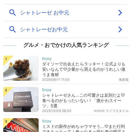
グルメ・おでかけの人気ランキング
ダイソーで出会えたらラッキー！公式よりも
安いなんて♡少量から買えるのがうれしい激
うま食材
2026/06/11 11:00
海原藍
シャトレーゼさん…この可愛さは反則だよ♡
食べるのがもったいない！「激かわスイー
ツ」5選
2025/12/09 08:00
michill ライフスタイル
ミスドの新作がめちゃウマそう…♡また行列
できちゃうって！食べなきゃ損な春の限定ド