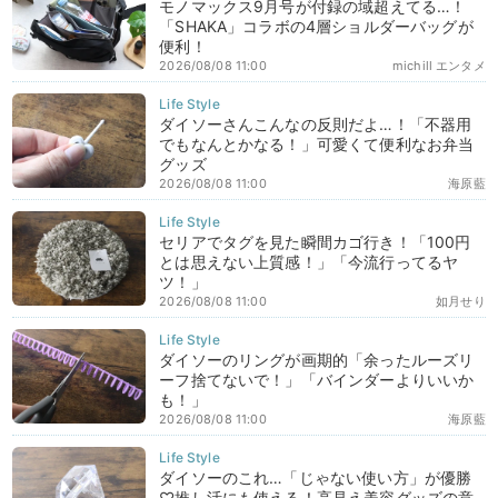
モノマックス9月号が付録の域超えてる…！
「SHAKA」コラボの4層ショルダーバッグが
便利！
2026/08/08 11:00
michill エンタメ
ダイソーさんこんなの反則だよ…！「不器用
でもなんとかなる！」可愛くて便利なお弁当
グッズ
2026/08/08 11:00
海原藍
セリアでタグを見た瞬間カゴ行き！「100円
とは思えない上質感！」「今流行ってるヤ
ツ！」
2026/08/08 11:00
如月せり
ダイソーのリングが画期的「余ったルーズリ
ーフ捨てないで！」「バインダーよりいいか
も！」
2026/08/08 11:00
海原藍
ダイソーのこれ…「じゃない使い方」が優勝
♡推し活にも使える！高見え美容グッズの意