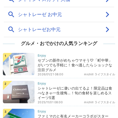
グルメ・おでかけの人気ランキング
セブンの新作がめちゃウマそう♡「町中華」
がいつでも手軽に！食べ逃したらショックな
注目グルメ
2026/01/21 08:00
michill ライフスタイル
シャトレーゼに凄いの出てるよ！限定品は食
べなきゃ一生後悔…！旬の食材を楽しめるス
イーツ5選
2025/11/01 08:00
michill ライフスタイル
ファミマのと有名メーカーコラボがスター