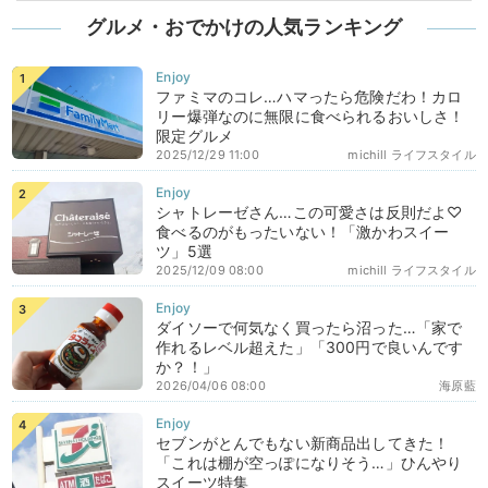
グルメ・おでかけの人気ランキング
ファミマのコレ…ハマったら危険だわ！カロ
リー爆弾なのに無限に食べられるおいしさ！
限定グルメ
2025/12/29 11:00
michill ライフスタイル
シャトレーゼさん…この可愛さは反則だよ♡
食べるのがもったいない！「激かわスイー
ツ」5選
2025/12/09 08:00
michill ライフスタイル
ダイソーで何気なく買ったら沼った…「家で
作れるレベル超えた」「300円で良いんです
か？！」
2026/04/06 08:00
海原藍
セブンがとんでもない新商品出してきた！
「これは棚が空っぽになりそう…」ひんやり
スイーツ特集