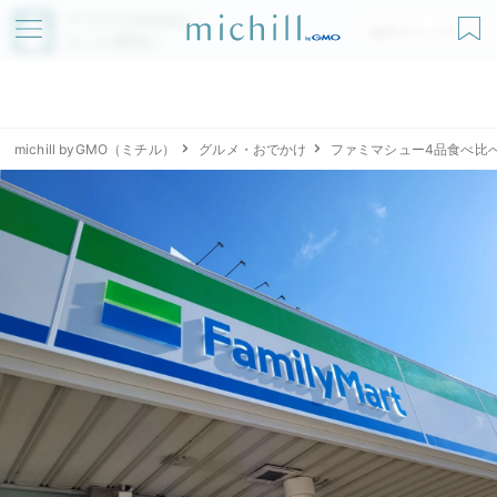
アプリでmichillが
無料ダウンロード
もっと便利に
michill byGMO（ミチル）
グルメ・おでかけ
ファミマシュー4品食べ比