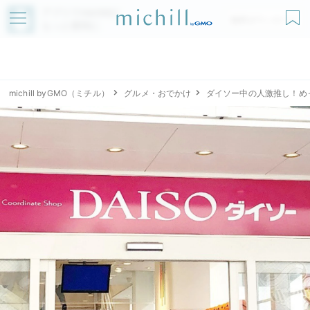
アプリでmichillが
無料ダウンロード
もっと便利に
michill byGMO（ミチル）
グルメ・おでかけ
ダイソー中の人激推し！め