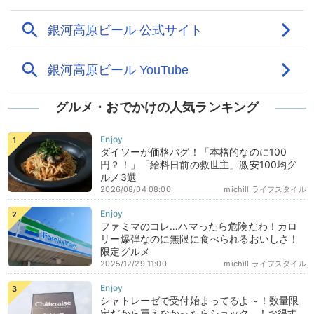
グルメ・おでかけの人気ランキング
ダイソーが価格バグ！「本格的なのに100
円？！」「給料日前の救世主」激安100均グ
ルメ3選
2026/08/04 08:00
michill ライフスタイル
ファミマのコレ…ハマったら危険だわ！カロ
リー爆弾なのに無限に食べられるおいしさ！
限定グルメ
2025/12/29 11:00
michill ライフスタイル
シャトレーゼで受付始まってるよ～！数量限
定だから買えなかったらショック…！お得す