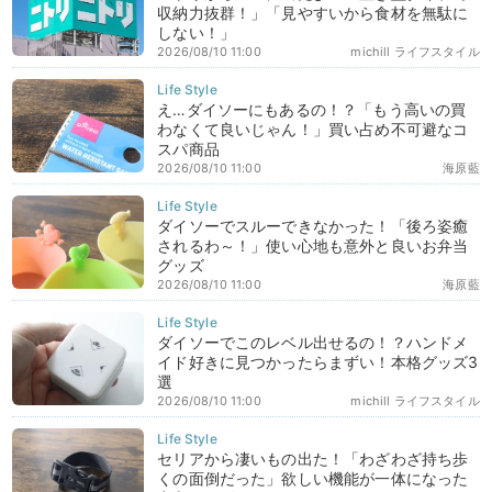
収納力抜群！」「見やすいから食材を無駄に
しない！」
2026/08/10 11:00
michill ライフスタイル
え…ダイソーにもあるの！？「もう高いの買
わなくて良いじゃん！」買い占め不可避なコ
スパ商品
2026/08/10 11:00
海原藍
ダイソーでスルーできなかった！「後ろ姿癒
されるわ～！」使い心地も意外と良いお弁当
グッズ
2026/08/10 11:00
海原藍
ダイソーでこのレベル出せるの！？ハンドメ
イド好きに見つかったらまずい！本格グッズ3
選
2026/08/10 11:00
michill ライフスタイル
セリアから凄いもの出た！「わざわざ持ち歩
くの面倒だった」欲しい機能が一体になった