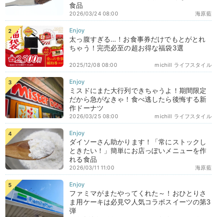
食品
2026/03/24 08:00
海原藍
太っ腹すぎる…！お食事券だけでもとがとれ
ちゃう！完売必至の超お得な福袋3選
2025/12/08 08:00
michill ライフスタイル
ミスドにまた大行列できちゃうよ！期間限定
だから急がなきゃ！食べ逃したら後悔する新
作ドーナツ
2026/03/25 08:00
michill ライフスタイル
ダイソーさん助かります！「常にストックし
ときたい！」簡単にお店っぽいメニューを作
れる食品
2026/03/11 11:00
海原藍
ファミマがまたやってくれた～！おひとりさ
ま用ケーキは必見♡人気コラボスイーツの第3
弾