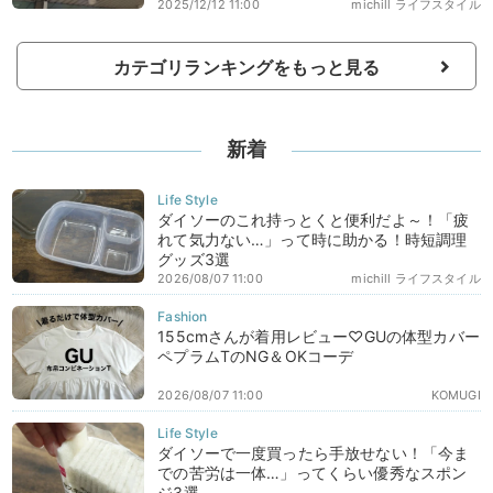
2025/12/12 11:00
michill ライフスタイル
カテゴリランキングをもっと見る
新着
ダイソーのこれ持っとくと便利だよ～！「疲
れて気力ない…」って時に助かる！時短調理
グッズ3選
2026/08/07 11:00
michill ライフスタイル
155cmさんが着用レビュー♡GUの体型カバー
ペプラムTのNG＆OKコーデ
2026/08/07 11:00
KOMUGI
ダイソーで一度買ったら手放せない！「今ま
での苦労は一体…」ってくらい優秀なスポン
ジ3選