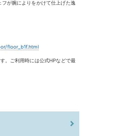
ェフが腕によりをかけて仕上げた逸
or/floor_b1f.html
す。ご利用時には公式HPなどで最