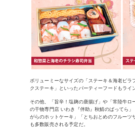
ボリューミーなサイズの「ステーキ＆海老ピラ
クステーキ」といったパーティーフードもライ
その他、「旨辛！塩麹の唐揚げ」や「常陸牛ロ
の干物専門店 いわき『伴助』秋鯖のばってら
がらのホットケーキ」「とちおとめのフルーツ
も多数販売される予定だ。