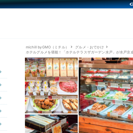
michill byGMO（ミチル）
グルメ・おでかけ
ホテルグルメを堪能！「ホテルテラスザガーデン水戸」が水戸京