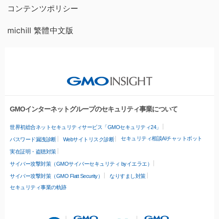
コンテンツポリシー
michill 繁體中文版
GMOインターネットグループのセキュリティ事業について
世界初総合ネットセキュリティサービス「GMOセキュリティ24」
セキュリティ相談AIチャットボット
パスワード漏洩診断
Webサイトリスク診断
実在証明・盗聴対策
サイバー攻撃対策（GMOサイバーセキュリティ byイエラエ）
サイバー攻撃対策（GMO Flatt Security）
なりすまし対策
セキュリティ事業の軌跡