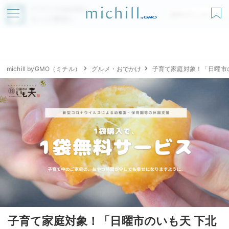
アプリでmichillが
無料ダウンロード
もっと便利に
michill byGMO（ミチル）
グルメ・おでかけ
子育て家庭対象！「日曜市の
子育て家庭対象！「日曜市のいも天 下北