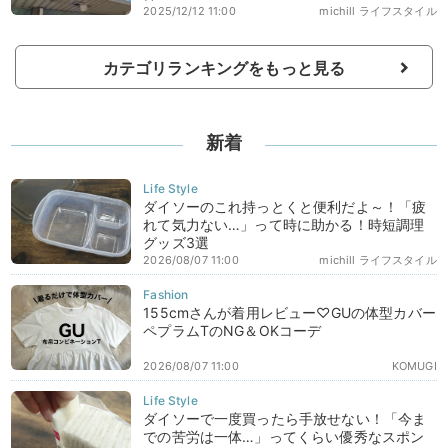
2025/12/12 11:00
michill ライフスタイル
カテゴリランキングをもっと見る
新着
ダイソーのこれ持っとくと便利だよ～！「疲
れて気力ない…」って時に助かる！時短調理
グッズ3選
2026/08/07 11:00
michill ライフスタイル
155cmさんが着用レビュー♡GUの体型カバー
ペプラムTのNG＆OKコーデ
2026/08/07 11:00
KOMUGI
ダイソーで一度買ったら手放せない！「今ま
での苦労は一体…」ってくらい優秀なスポン