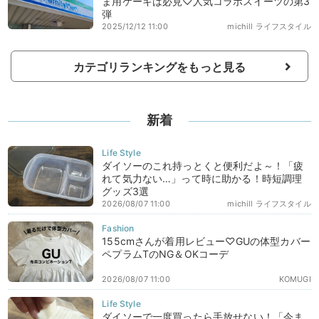
ま用ケーキは必見♡人気コラボスイーツの第3
弾
2025/12/12 11:00
michill ライフスタイル
カテゴリランキングをもっと見る
新着
ダイソーのこれ持っとくと便利だよ～！「疲
れて気力ない…」って時に助かる！時短調理
グッズ3選
2026/08/07 11:00
michill ライフスタイル
155cmさんが着用レビュー♡GUの体型カバー
ペプラムTのNG＆OKコーデ
2026/08/07 11:00
KOMUGI
ダイソーで一度買ったら手放せない！「今ま