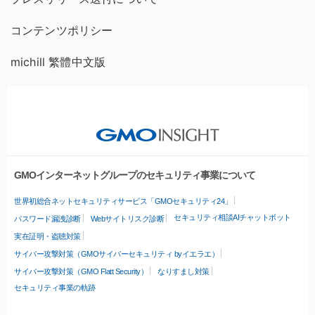
コンテンツポリシー
michill 繁體中文版
GMOインターネットグループのセキュリティ事業について
世界初総合ネットセキュリティサービス「GMOセキュリティ24」
セキュリティ相談AIチャットボット
パスワード漏洩診断
Webサイトリスク診断
実在証明・盗聴対策
サイバー攻撃対策（GMOサイバーセキュリティ byイエラエ）
サイバー攻撃対策（GMO Flatt Security）
なりすまし対策
セキュリティ事業の軌跡