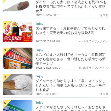
ダイソーったら太っ腹！公式よりも約34％も
お得♡専門店で売っててもおかしくない本格
食品
2026/03/24 08:00
海原藍
太っ腹すぎる…！お食事券だけでもとがとれ
ちゃう！完売必至の超お得な福袋3選
2025/12/08 08:00
michill ライフスタイル
ミスドにまた大行列できちゃうよ！期間限定
だから急がなきゃ！食べ逃したら後悔する新
作ドーナツ
2026/03/25 08:00
michill ライフスタイル
ダイソーさん助かります！「常にストックし
ときたい！」簡単にお店っぽいメニューを作
れる食品
2026/03/11 11:00
海原藍
ファミマがまたやってくれた～！おひとりさ