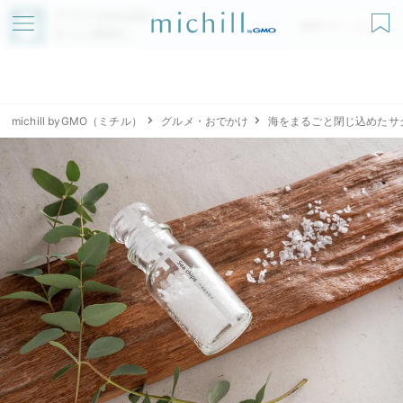
アプリでmichillが
無料ダウンロード
もっと便利に
michill byGMO（ミチル）
グルメ・おでかけ
海をまるごと閉じ込めたサクサ