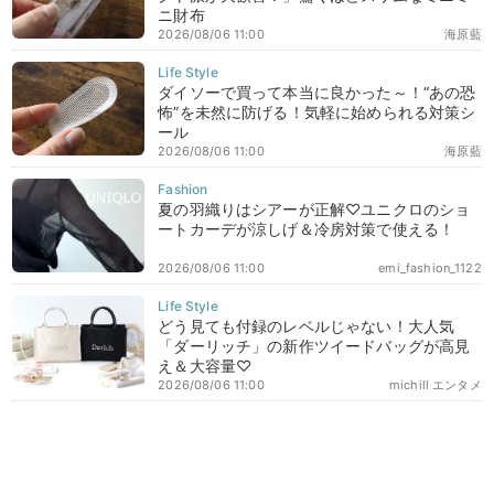
ニ財布
2026/08/06 11:00
海原藍
ダイソーで買って本当に良かった～！“あの恐
怖”を未然に防げる！気軽に始められる対策シ
ール
2026/08/06 11:00
海原藍
夏の羽織りはシアーが正解♡ユニクロのショ
ートカーデが涼しげ＆冷房対策で使える！
2026/08/06 11:00
emi_fashion_1122
どう見ても付録のレベルじゃない！大人気
「ダーリッチ」の新作ツイードバッグが高見
え＆大容量♡
2026/08/06 11:00
michill エンタメ