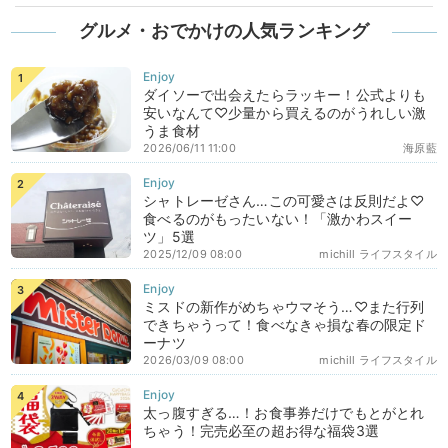
グルメ・おでかけの人気ランキング
ダイソーで出会えたらラッキー！公式よりも
安いなんて♡少量から買えるのがうれしい激
うま食材
2026/06/11 11:00
海原藍
シャトレーゼさん…この可愛さは反則だよ♡
食べるのがもったいない！「激かわスイー
ツ」5選
2025/12/09 08:00
michill ライフスタイル
ミスドの新作がめちゃウマそう…♡また行列
できちゃうって！食べなきゃ損な春の限定ド
ーナツ
2026/03/09 08:00
michill ライフスタイル
太っ腹すぎる…！お食事券だけでもとがとれ
ちゃう！完売必至の超お得な福袋3選