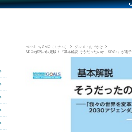
michill byGMO（ミチル）
グルメ・おでかけ
SDGs解説の決定版！『基本解説 そうだったのか。SDGs』が電