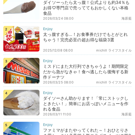
ダイソーったら太っ腹！公式よりも約34％も
お得♡専門店で売っててもおかしくない本格
食品
2026/03/24 08:00
海原藍
太っ腹すぎる…！お食事券だけでもとがとれ
ちゃう！完売必至の超お得な福袋3選
2025/12/08 08:00
michill ライフスタイル
ミスドにまた大行列できちゃうよ！期間限定
だから急がなきゃ！食べ逃したら後悔する新
作ドーナツ
2026/03/25 08:00
michill ライフスタイル
ダイソーさん助かります！「常にストックし
ときたい！」簡単にお店っぽいメニューを作
れる食品
2026/03/11 11:00
海原藍
ファミマがまたやってくれた～！おひとりさ