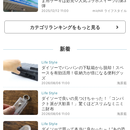
ま用ケーキは必見♡人気コラボスイーツの第3
弾
2025/12/12 11:00
michill ライフスタイル
カテゴリランキングをもっと見る
新着
ダイソーでパンパンの下駄箱から脱却！スペ
ースを有効活用！収納力が倍になる便利グッ
ズ
2026/08/06 11:00
海原藍
ダイソーで良いの見つけちゃった！「コンパ
クト派が大歓喜！」驚くほどスリムなミニミ
ニ財布
2026/08/06 11:00
海原藍
ダイソーで買って本当に良かった～！“あの恐