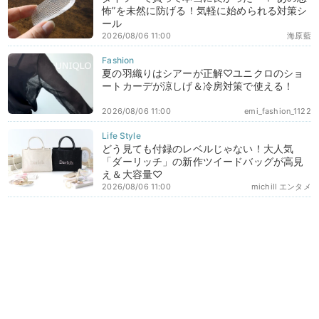
怖”を未然に防げる！気軽に始められる対策シ
ール
2026/08/06 11:00
海原藍
夏の羽織りはシアーが正解♡ユニクロのショ
ートカーデが涼しげ＆冷房対策で使える！
2026/08/06 11:00
emi_fashion_1122
どう見ても付録のレベルじゃない！大人気
「ダーリッチ」の新作ツイードバッグが高見
え＆大容量♡
2026/08/06 11:00
michill エンタメ