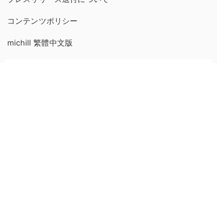
コンテンツポリシー
michill 繁體中文版
GMOインターネットグループのセキュリティ事業について
世界初総合ネットセキュリティサービス「GMOセキュリティ24」
セキュリティ相談AIチャットボット
パスワード漏洩診断
Webサイトリスク診断
実在証明・盗聴対策
サイバー攻撃対策（GMOサイバーセキュリティ byイエラエ）
サイバー攻撃対策（GMO Flatt Security）
なりすまし対策
セキュリティ事業の軌跡