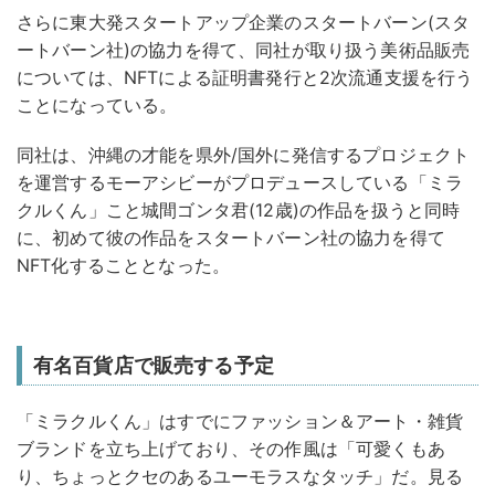
さらに東⼤発スタートアップ企業のスタートバーン(スタ
ートバーン社)の協⼒を得て、同社が取り扱う美術品販売
については、NFTによる証明書発⾏と2次流通⽀援を⾏う
ことになっている。
同社は、沖縄の才能を県外/国外に発信するプロジェクト
を運営するモーアシビーがプロデュースしている「ミラ
クルくん」こと城間ゴンタ君(12歳)の作品を扱うと同時
に、初めて彼の作品をスタートバーン社の協⼒を得て
NFT化することとなった。
有名百貨店で販売する予定
「ミラクルくん」はすでにファッション＆アート・雑貨
ブランドを⽴ち上げており、その作⾵は「可愛くもあ
り、ちょっとクセのあるユーモラスなタッチ」だ。⾒る