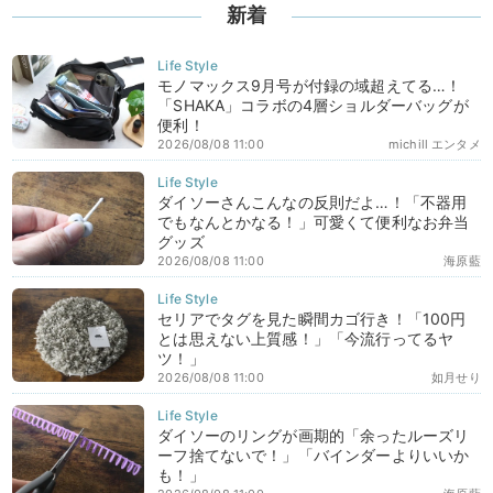
新着
モノマックス9月号が付録の域超えてる…！
「SHAKA」コラボの4層ショルダーバッグが
便利！
2026/08/08 11:00
michill エンタメ
ダイソーさんこんなの反則だよ…！「不器用
でもなんとかなる！」可愛くて便利なお弁当
グッズ
2026/08/08 11:00
海原藍
セリアでタグを見た瞬間カゴ行き！「100円
とは思えない上質感！」「今流行ってるヤ
ツ！」
2026/08/08 11:00
如月せり
ダイソーのリングが画期的「余ったルーズリ
ーフ捨てないで！」「バインダーよりいいか
も！」