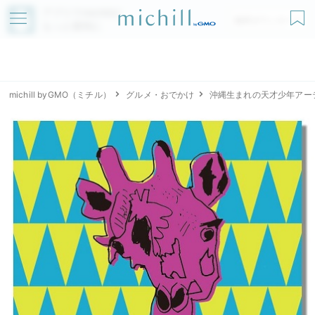
アプリでmichillが
無料ダウンロード
もっと便利に
michill byGMO（ミチル）
グルメ・おでかけ
沖縄⽣まれの天才少年アー